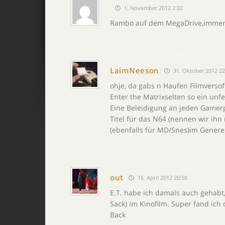
1. November 2012 2:32
Rambo auf dem MegaDrive,immer no
LaimNeeson
31. Oktober 2012 22
ohje, da gabs n Haufen Filmversof
Enter the Matrixselten so ein unf
Eine Beleidigung an jeden Gamerp
Titel für das N64 (nennen wir ihn
(ebenfalls für MD/Snes)im Generel
out
16. April 2012 20:58
E.T. habe ich damals auch gehabt, 
Sack) im Kinofilm. Super fand ich
Back