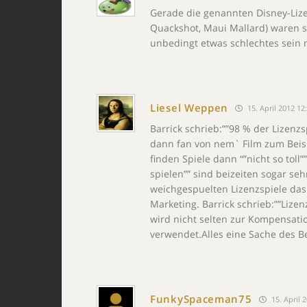
Gerade die genannten Disney-Lize
Quackshot, Maui Mallard) waren se
unbedingt etwas schlechtes sein
Liesel Weppen
15. April 2012 12
Barrick schrieb:””98 % der Lizenzs
dann fan von nem` Film zum Beisp
finden Spiele dann “”nicht so toll””
spielen”” sind beizeiten sogar se
weichgespuelten Lizenzspiele da
Marketing. Barrick schrieb:””Lizen
wird nicht selten zur Kompensatio
verwendet.Alles eine Sache des B
FunkySpaceman75
15. April 