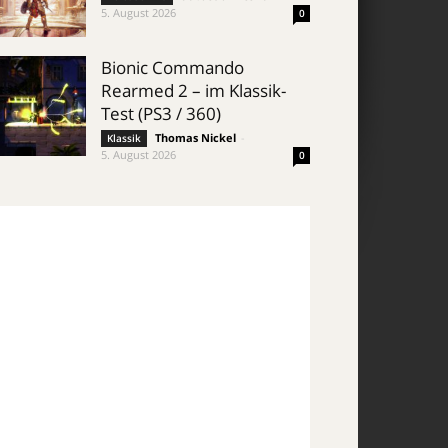
5. August 2026
0
Bionic Commando
Rearmed 2 – im Klassik-
Test (PS3 / 360)
Thomas Nickel
-
Klassik
5. August 2026
0