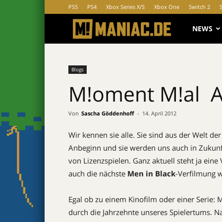
PS5
PS4
Xbox Series X/S
Xbox One
Switch 2
MANIAC.d
NEWS
Blogs
M!oment M!al  A
Von
Sascha Göddenhoff
-
14. April 2012
Wir kennen sie alle. Sie sind aus der Welt der
Anbeginn und sie werden uns auch in Zukunft t
von Lizenzspielen. Ganz aktuell steht ja ein
auch die nächste
Men in Black
-Verfilmung 
Egal ob zu einem Kinofilm oder einer Serie:
durch die Jahrzehnte unseres Spielertums. N