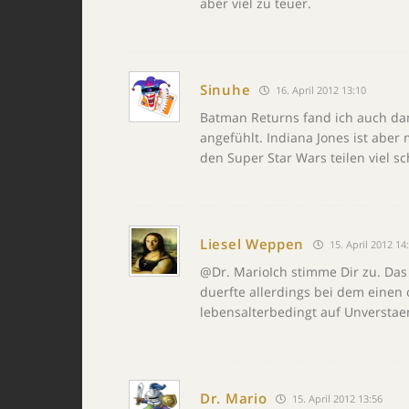
aber viel zu teuer.
Sinuhe
16. April 2012 13:10
Batman Returns fand ich auch dama
angefühlt. Indiana Jones ist aber
den Super Star Wars teilen viel sc
Liesel Weppen
15. April 2012 14
@Dr. MarioIch stimme Dir zu. Das
duerfte allerdings bei dem einen
lebensalterbedingt auf Unverstae
Dr. Mario
15. April 2012 13:56