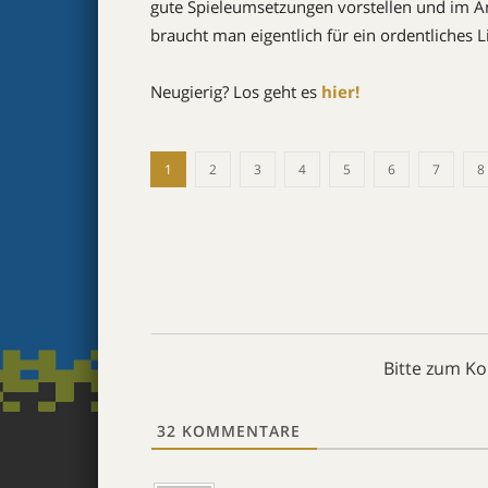
gute Spieleumsetzungen vorstellen und im A
braucht man eigentlich für ein ordentliches L
Neugierig? Los geht es
hier!
1
2
3
4
5
6
7
8
Bitte zum K
32
KOMMENTARE