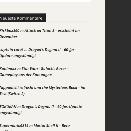
Neueste Kommentare
Kickbox360
Attack on Titan 3 – erscheint im
zu
Dezember
captain carot
Dragon’s Dogma II – 60-fps-
zu
Update angekündigt
Kahlmoix
Star Wars: Galactic Racer –
zu
Gameplay aus der Kampagne
Nipponichi
Yoshi and the Mysterious Book – im
zu
Test (Switch 2)
TOKUKAN
Dragon’s Dogma II – 60-fps-Update
zu
angekündigt
Supermario6819
Mortal Shell II – Beta
zu