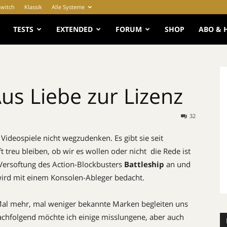
Switch
Klassik
Alle Systeme
e
TESTS
EXTENDED
FORUM
SHOP
ABO & 
us Liebe zur Lizenz
32
 Videospiele nicht wegzudenken. Es gibt sie seit
reu bleiben, ob wir es wollen oder nicht  die Rede ist
e Versoftung des Action-Blockbusters
Battleship
an und
wird mit einem Konsolen-Ableger bedacht.
 Mal mehr, mal weniger bekannte Marken begleiten uns
achfolgend möchte ich einige misslungene, aber auch