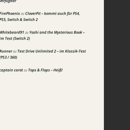
verfügbar
FirePhoenix
CloverPit – kommt auch für PS4,
zu
PS5, Switch & Switch 2
Whitebeard91
Yoshi and the Mysterious Book –
zu
im Test (Switch 2)
Runner
Test Drive Unlimited 2 – im Klassik-Test
zu
(PS3 / 360)
captain carot
Tops & Flops – Heiß!
zu