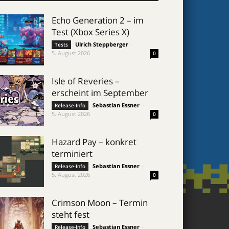
Echo Generation 2 – im
Test (Xbox Series X)
Ulrich Steppberger
-
Tests
5. August 2026
0
Isle of Reveries –
erscheint im September
Sebastian Essner
-
Release-Info
5. August 2026
0
Hazard Pay – konkret
terminiert
Sebastian Essner
-
Release-Info
5. August 2026
0
Crimson Moon – Termin
steht fest
Sebastian Essner
-
Release-Info