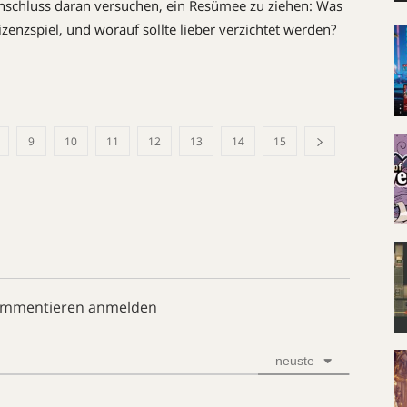
nschluss daran versuchen, ein Resümee zu ziehen: Was
izenzspiel, und worauf sollte lieber verzichtet werden?
9
10
11
12
13
14
15
ommentieren anmelden
neuste