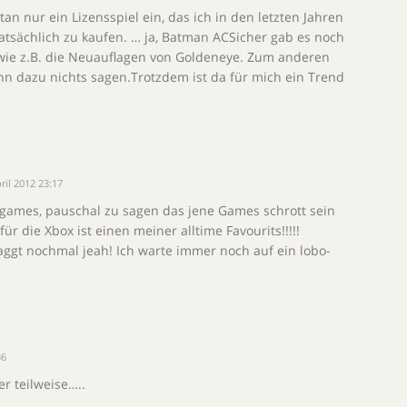
an nur ein Lizensspiel ein, das ich in den letzten Jahren
atsächlich zu kaufen. … ja, Batman ACSicher gab es noch
 wie z.B. die Neuauflagen von Goldeneye. Zum anderen
nn dazu nichts sagen.Trotzdem ist da für mich ein Trend
ril 2012 23:17
sgames, pauschal zu sagen das jene Games schrott sein
ür die Xbox ist einen meiner alltime Favourits!!!!!
raggt nochmal jeah! Ich warte immer noch auf ein lobo-
36
r teilweise…..