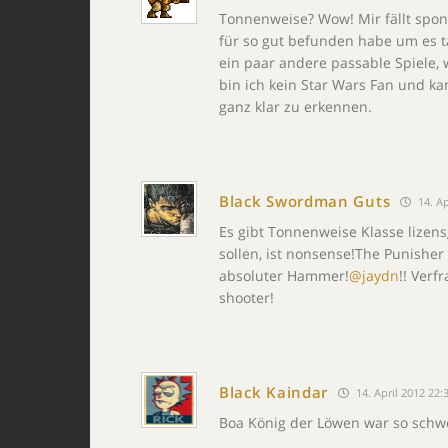
Tonnenweise? Wow! Mir fällt spont
für so gut befunden habe um es t
ein paar andere passable Spiele,
bin ich kein Star Wars Fan und ka
ganz klar zu erkennen.
Black Swordman Guts
14. Ap
Es gibt Tonnenweise Klasse lizen
sollen, ist nonsense!The Punisher f
absoluter Hammer!
@jaydn
!! Verf
shooter!
Black Kaindar
14. April 2012 22:
Boa König der Löwen war so schwe