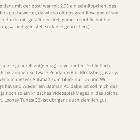
e tians mit der post; war mit 2,95 ein schnäppchen. das
ers gut bewertet, da wie so oft das grandiose god of war
 durfte.mir gefällt der titel; games republic hat hier
agsarbeit geleistet. so, lanze gebrochen;)
zspiele generell gut(genug) zu verkaufen. Schließlich
V-Programmen Software-Pendante(Bibi Blocksberg, iCarly,
wenn in diesem Außmaß zum Glück nur DS und Wii
ge hin und wieder ein Batman AC dabei ist soll mich das
ja noch so ein kritisches Videospiel-Magazin, das solche
 Looney Tunes(GB) ist übrigens auch ziemlich gut