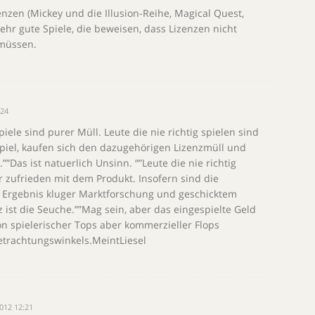
nzen (Mickey und die Illusion-Reihe, Magical Quest,
hr gute Spiele, die beweisen, dass Lizenzen nicht
 müssen.
:24
piele sind purer Müll. Leute die nie richtig spielen sind
iel, kaufen sich den dazugehörigen Lizenzmüll und
.””Das ist natuerlich Unsinn. “”Leute die nie richtig
hr zufrieden mit dem Produkt. Insofern sind die
s Ergebnis kluger Marktforschung und geschicktem
z ist die Seuche.””Mag sein, aber das eingespielte Geld
n spielerischer Tops aber kommerzieller Flops
etrachtungswinkels.MeintLiesel
2012 12:21