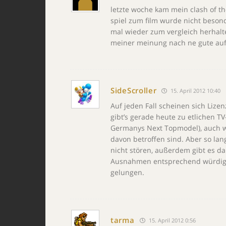
letzte woche kam mein clash of th
spiel zum film wurde nicht besond
mal wieder zum vergleich herhalten
meiner meinung nach ne gute auftr
SideScroller
15. April 2012 10:40
Auf jeden Fall scheinen sich Lizen
gibt’s gerade heute zu etlichen T
Germanys Next Topmodel), auch 
davon betroffen sind. Aber so lan
nicht stören, außerdem gibt es da 
Ausnahmen entsprechend würdigt.
gelungen.
tarma
15. April 2012 0:56