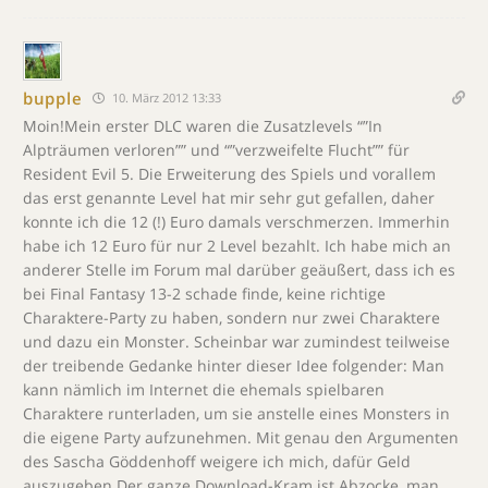
bupple
10. März 2012 13:33
Moin!Mein erster DLC waren die Zusatzlevels “”In
Alpträumen verloren”” und “”verzweifelte Flucht”” für
Resident Evil 5. Die Erweiterung des Spiels und vorallem
das erst genannte Level hat mir sehr gut gefallen, daher
konnte ich die 12 (!) Euro damals verschmerzen. Immerhin
habe ich 12 Euro für nur 2 Level bezahlt. Ich habe mich an
anderer Stelle im Forum mal darüber geäußert, dass ich es
bei Final Fantasy 13-2 schade finde, keine richtige
Charaktere-Party zu haben, sondern nur zwei Charaktere
und dazu ein Monster. Scheinbar war zumindest teilweise
der treibende Gedanke hinter dieser Idee folgender: Man
kann nämlich im Internet die ehemals spielbaren
Charaktere runterladen, um sie anstelle eines Monsters in
die eigene Party aufzunehmen. Mit genau den Argumenten
des Sascha Göddenhoff weigere ich mich, dafür Geld
auszugeben.Der ganze Download-Kram ist Abzocke, man