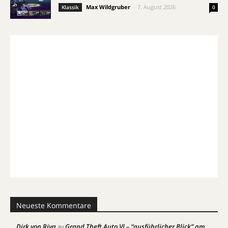
Max Wildgruber
-
7. August 2026
Klassik
0
Neueste Kommentare
Dirk von Riva
Grand Theft Auto VI – “ausführlicher Blick” am
zu