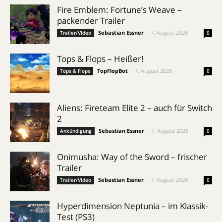
Fire Emblem: Fortune’s Weave –
packender Trailer
Sebastian Essner
-
7. August 2026
Trailer/Video
0
Tops & Flops – Heißer!
TopFlopBot
-
7. August 2026
Tops & Flops
0
Aliens: Fireteam Elite 2 – auch für Switch
2
Sebastian Essner
-
7. August 2026
Ankündigung
0
Onimusha: Way of the Sword – frischer
Trailer
Sebastian Essner
-
7. August 2026
Trailer/Video
0
Hyperdimension Neptunia – im Klassik-
Test (PS3)