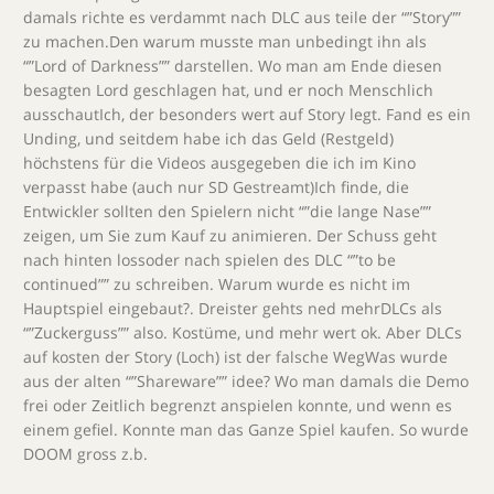
damals richte es verdammt nach DLC aus teile der “”Story””
zu machen.Den warum musste man unbedingt ihn als
“”Lord of Darkness”” darstellen. Wo man am Ende diesen
besagten Lord geschlagen hat, und er noch Menschlich
ausschautIch, der besonders wert auf Story legt. Fand es ein
Unding, und seitdem habe ich das Geld (Restgeld)
höchstens für die Videos ausgegeben die ich im Kino
verpasst habe (auch nur SD Gestreamt)Ich finde, die
Entwickler sollten den Spielern nicht “”die lange Nase””
zeigen, um Sie zum Kauf zu animieren. Der Schuss geht
nach hinten lossoder nach spielen des DLC “”to be
continued”” zu schreiben. Warum wurde es nicht im
Hauptspiel eingebaut?. Dreister gehts ned mehrDLCs als
“”Zuckerguss”” also. Kostüme, und mehr wert ok. Aber DLCs
auf kosten der Story (Loch) ist der falsche WegWas wurde
aus der alten “”Shareware”” idee? Wo man damals die Demo
frei oder Zeitlich begrenzt anspielen konnte, und wenn es
einem gefiel. Konnte man das Ganze Spiel kaufen. So wurde
DOOM gross z.b.