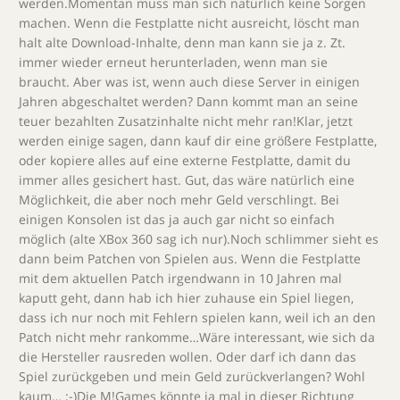
werden.Momentan muss man sich natürlich keine Sorgen
machen. Wenn die Festplatte nicht ausreicht, löscht man
halt alte Download-Inhalte, denn man kann sie ja z. Zt.
immer wieder erneut herunterladen, wenn man sie
braucht. Aber was ist, wenn auch diese Server in einigen
Jahren abgeschaltet werden? Dann kommt man an seine
teuer bezahlten Zusatzinhalte nicht mehr ran!Klar, jetzt
werden einige sagen, dann kauf dir eine größere Festplatte,
oder kopiere alles auf eine externe Festplatte, damit du
immer alles gesichert hast. Gut, das wäre natürlich eine
Möglichkeit, die aber noch mehr Geld verschlingt. Bei
einigen Konsolen ist das ja auch gar nicht so einfach
möglich (alte XBox 360 sag ich nur).Noch schlimmer sieht es
dann beim Patchen von Spielen aus. Wenn die Festplatte
mit dem aktuellen Patch irgendwann in 10 Jahren mal
kaputt geht, dann hab ich hier zuhause ein Spiel liegen,
dass ich nur noch mit Fehlern spielen kann, weil ich an den
Patch nicht mehr rankomme…Wäre interessant, wie sich da
die Hersteller rausreden wollen. Oder darf ich dann das
Spiel zurückgeben und mein Geld zurückverlangen? Wohl
kaum… ;-)Die M!Games könnte ja mal in dieser Richtung