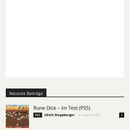
Neueste Beiträge
Rune Dice – im Test (PS5)
Ulrich Steppberger
-
6. August 2026
PS5
0