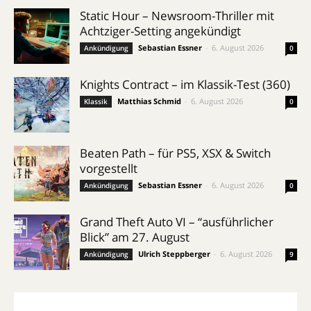
Static Hour – Newsroom-Thriller mit
Achtziger-Setting angekündigt
Sebastian Essner
-
6. August 2026
Ankündigung
0
Knights Contract – im Klassik-Test (360)
Matthias Schmid
-
6. August 2026
Klassik
0
Beaten Path – für PS5, XSX & Switch
vorgestellt
Sebastian Essner
-
6. August 2026
Ankündigung
0
Grand Theft Auto VI – “ausführlicher
Blick” am 27. August
Ulrich Steppberger
-
6. August 2026
Ankündigung
9