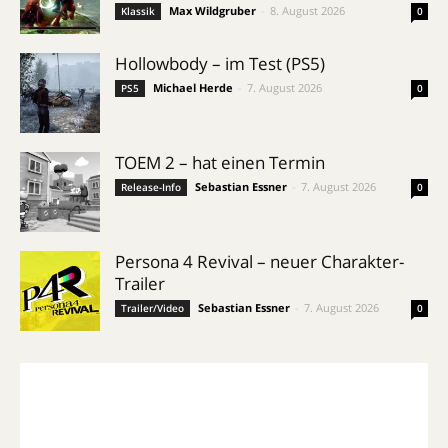
Max Wildgruber
-
8. August 2026
Klassik
0
Hollowbody – im Test (PS5)
Michael Herde
-
7. August 2026
PS5
0
TOEM 2 – hat einen Termin
Sebastian Essner
-
7. August 2026
Release-Info
0
Persona 4 Revival – neuer Charakter-
Trailer
Sebastian Essner
-
7. August 2026
Trailer/Video
0