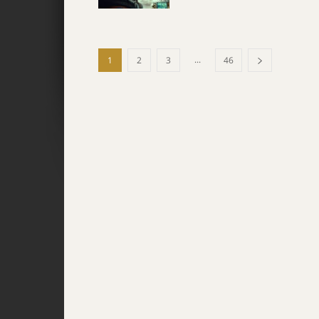
...
1
2
3
46