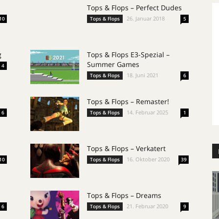
Tops & Flops – Perfect Dudes
26. Januar 2018
10
Tops & Flops
5
g
Tops & Flops E3-Spezial –
Summer Games
4
18. Juni 2021
Tops & Flops
6
Tops & Flops – Remaster!
14. Februar 2025
6
Tops & Flops
1
Tops & Flops – Verkatert
16. Oktober 2020
10
Tops & Flops
39
Tops & Flops – Dreams
21. Februar 2020
6
Tops & Flops
9