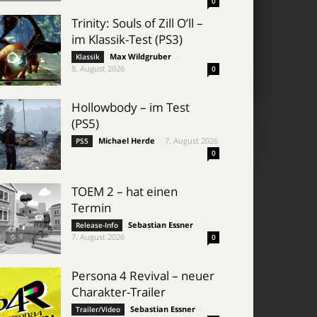
0
Trinity: Souls of Zill O’ll –
im Klassik-Test (PS3)
Max Wildgruber
-
Klassik
8. August 2026
0
Hollowbody – im Test
(PS5)
Michael Herde
-
7. August 2026
PS5
0
TOEM 2 – hat einen
Termin
Sebastian Essner
-
Release-Info
7. August 2026
0
Persona 4 Revival – neuer
Charakter-Trailer
Sebastian Essner
-
Trailer/Video