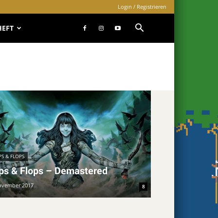
Login / Registrieren
HEFT
S & FLOPS
ps & Flops – Demastered
ovember 2017
8