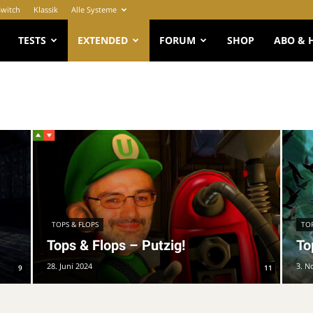
Switch
Klassik
Alle Systeme
e
TESTS
EXTENDED
FORUM
SHOP
ABO & 
TOPS & FLOPS
TOP
Tops & Flops – Putzig!
To
28. Juni 2024
3. N
9
11