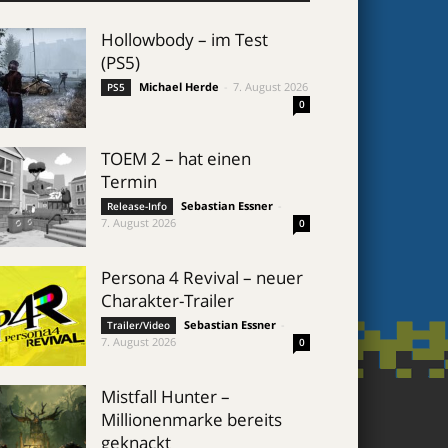
Hollowbody – im Test
(PS5)
Michael Herde
-
7. August 2026
PS5
0
TOEM 2 – hat einen
Termin
Sebastian Essner
-
Release-Info
7. August 2026
0
Persona 4 Revival – neuer
Charakter-Trailer
Sebastian Essner
-
Trailer/Video
7. August 2026
0
Mistfall Hunter –
Millionenmarke bereits
geknackt