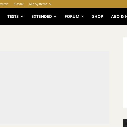
Switch
Klassik
Alle Systeme
e
TESTS
EXTENDED
FORUM
SHOP
ABO & 