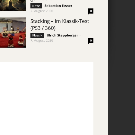
Sebastian Essner
-
News
7. August 2026
0
Stacking – im Klassik-Test
(PS3 / 360)
Ulrich Steppberger
-
Klassik
7. August 2026
0