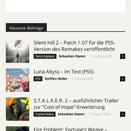
Neueste Beiträge
Silent Hill 2 – Patch 1.07 für die PS5-
Version des Remakes veröffentlicht
Sebastian Essner
-
7. August 2026
Patch/Update
0
Luna Abyss – im Test (PS5)
Steffen Heller
-
7. August 2026
PS5
0
S.T.A.L.K.E.R. 2 – ausführlicher Trailer
zur “Cost of Hope”-Erweiterung
Sebastian Essner
-
7. August 2026
Trailer/Video
0
Fire Emblem: Fortune’s Weave –