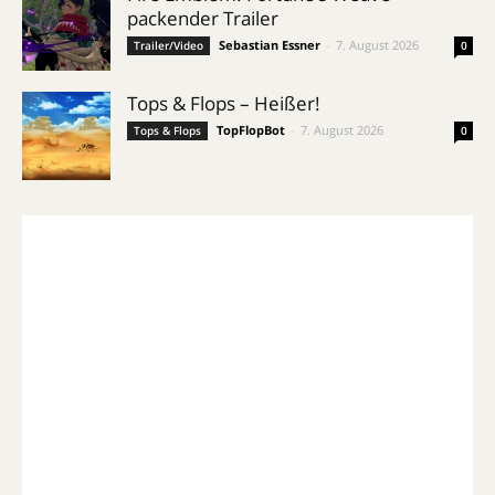
packender Trailer
Sebastian Essner
-
7. August 2026
Trailer/Video
0
Tops & Flops – Heißer!
TopFlopBot
-
7. August 2026
Tops & Flops
0