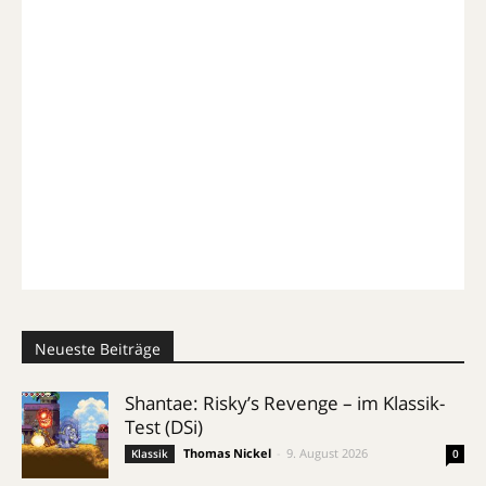
Neueste Beiträge
Shantae: Risky’s Revenge – im Klassik-
Test (DSi)
Thomas Nickel
-
9. August 2026
Klassik
0