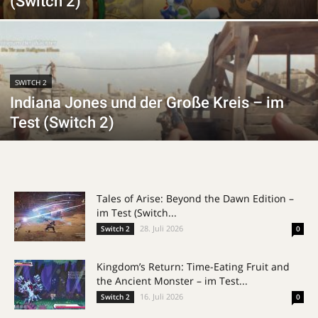
(Switch 2)
SWITCH 2
Indiana Jones und der Große Kreis – im
Test (Switch 2)
Tales of Arise: Beyond the Dawn Edition –
im Test (Switch...
28. Juli 2026
Switch 2
0
Kingdom’s Return: Time-Eating Fruit and
the Ancient Monster – im Test...
16. Juli 2026
Switch 2
0