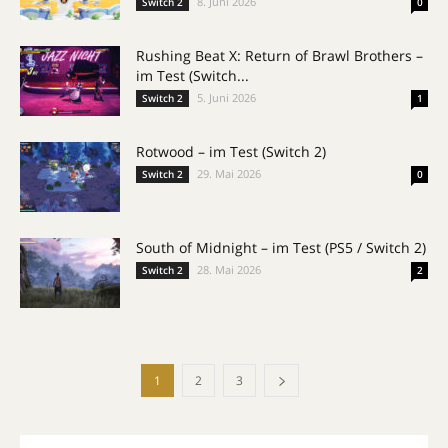
8. Juni 2026
Switch 2
0
Rushing Beat X: Return of Brawl Brothers –
im Test (Switch...
5. Juni 2026
Switch 2
1
Rotwood – im Test (Switch 2)
29. Mai 2026
Switch 2
0
South of Midnight – im Test (PS5 / Switch 2)
28. Mai 2026
Switch 2
2
1
2
3