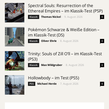
Spectral Souls: Resurrection of the
Ethereal Empires – im Klassik-Test (PSP)
Thomas Nickel
-
9. August 2026
Klassik
0
Pokémon Schwarze & Weiße Edition –
im Klassik-Test (DS)
Oliver Ehrle
-
8. August 2026
Klassik
0
Trinity: Souls of Zill O’ll – im Klassik-Test
(PS3)
Max Wildgruber
-
8. August 2026
Klassik
0
Hollowbody – im Test (PS5)
Michael Herde
-
7. August 2026
PS5
0