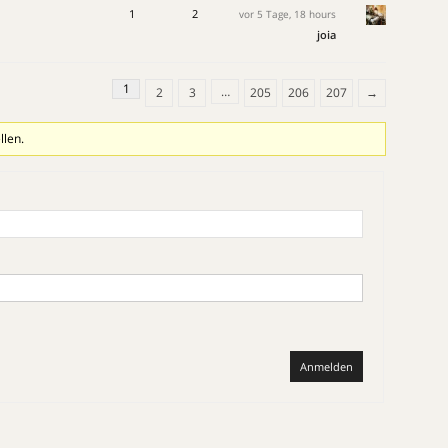
1
2
vor 5 Tage, 18 hours
joia
1
…
2
3
205
206
207
→
llen.
Anmelden