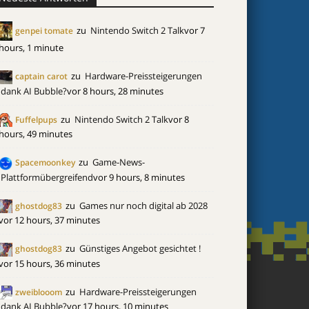
zu
Nintendo Switch 2 Talk
vor 7
genpei tomate
hours, 1 minute
zu
Hardware-Preissteigerungen
captain carot
dank AI Bubble?
vor 8 hours, 28 minutes
zu
Nintendo Switch 2 Talk
vor 8
Fuffelpups
hours, 49 minutes
zu
Game-News-
Spacemoonkey
Plattformübergreifend
vor 9 hours, 8 minutes
zu
Games nur noch digital ab 2028
ghostdog83
vor 12 hours, 37 minutes
zu
Günstiges Angebot gesichtet !
ghostdog83
vor 15 hours, 36 minutes
zu
Hardware-Preissteigerungen
zweiblooom
dank AI Bubble?
vor 17 hours, 10 minutes