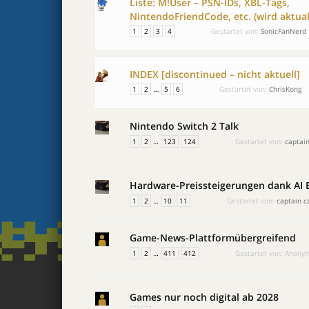
Liste: M!User – PSN-IDs, XBL-Tags,
NintendoFriendCode, etc. (wird aktuali
1
2
3
4
Gestartet von:
SonicFanNerd
INDEX [discontinued – nicht aktuell]
…
1
2
5
6
Gestartet von:
ChrisKong
Nintendo Switch 2 Talk
1
2
…
123
124
Gestartet von:
captain
Hardware-Preissteigerungen dank AI 
1
2
…
10
11
Gestartet von:
captain c
Game-News-Plattformübergreifend
1
2
…
411
412
Gestartet von:
Anony
Games nur noch digital ab 2028