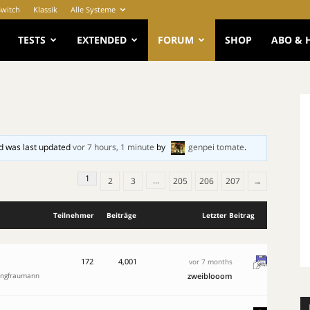
Switch
Klassik
Alle Systeme
e
TESTS
EXTENDED
FORUM
SHOP
ABO & 
d was last updated
vor 7 hours, 1 minute
by
genpei tomate
.
1
…
2
3
205
206
207
→
Teilnehmer
Beiträge
Letzter Beitrag
172
4,001
vor 7 months
ungfraumann
zweiblooom