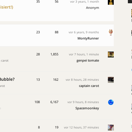
35
56
vor 3 years, 1 month
siert!)
Anonym
23
88
vor 6 years, 9 months
MontyRunner
28
1,855
vor 7 hours, 1 minute
genpei tomate
 carot
Bubble?
13
162
vor 8 hours, 28 minutes
captain carot
arot
108
6,167
vor 9 hours, 8 minutes
Spacemoonkey
m
8
19
vor 12 hours, 37 minutes