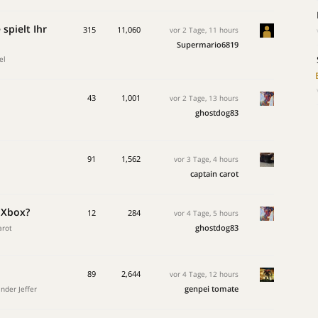
spielt Ihr
315
11,060
vor 2 Tage, 11 hours
Supermario6819
el
43
1,001
vor 2 Tage, 13 hours
ghostdog83
91
1,562
vor 3 Tage, 4 hours
captain carot
 Xbox?
12
284
vor 4 Tage, 5 hours
ghostdog83
arot
89
2,644
vor 4 Tage, 12 hours
genpei tomate
der Jeffer