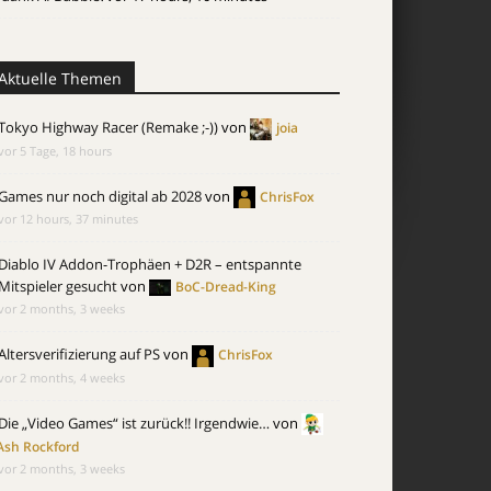
Aktuelle Themen
Tokyo Highway Racer (Remake ;-))
von
joia
vor 5 Tage, 18 hours
Games nur noch digital ab 2028
von
ChrisFox
vor 12 hours, 37 minutes
Diablo IV Addon-Trophäen + D2R – entspannte
Mitspieler gesucht
von
BoC-Dread-King
vor 2 months, 3 weeks
Altersverifizierung auf PS
von
ChrisFox
vor 2 months, 4 weeks
Die „Video Games“ ist zurück!! Irgendwie…
von
Ash Rockford
vor 2 months, 3 weeks