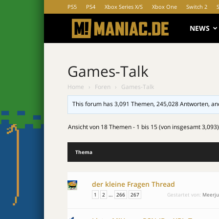
PS5
PS4
Xbox Series X/S
Xbox One
Switch 2
MANIAC.d
NEWS
Games-Talk
Home
›
Foren
›
Games-Talk
This forum has 3,091 Themen, 245,028 Antworten, an
Ansicht von 18 Themen - 1 bis 15 (von insgesamt 3,093)
Thema
der kleine Fragen Thread
…
1
2
266
267
Gestartet von:
Meerj