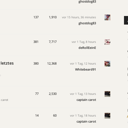
ghostdog83
137
1,910
vor 15 hours, 36 minutes
ghostdog83
381
7,717
vor 1 Tag, 8 hours
deRollEeinE
 letztes
380
12,368
vor 1 Tag, 12 hours
Whitebeard91
m
77
2,530
vor 1 Tag, 13 hours
captain carot
 carot
14
60
vor 1 Tag, 18 hours
captain carot