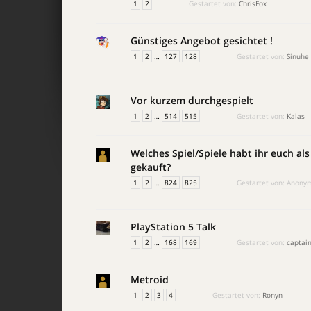
1
2
Gestartet von:
ChrisFox
Günstiges Angebot gesichtet !
1
2
…
127
128
Gestartet von:
Sinuhe
Vor kurzem durchgespielt
1
2
…
514
515
Gestartet von:
Kalas
Welches Spiel/Spiele habt ihr euch als
gekauft?
1
2
…
824
825
Gestartet von:
Anony
PlayStation 5 Talk
1
2
…
168
169
Gestartet von:
captain
Metroid
1
2
3
4
Gestartet von:
Ronyn