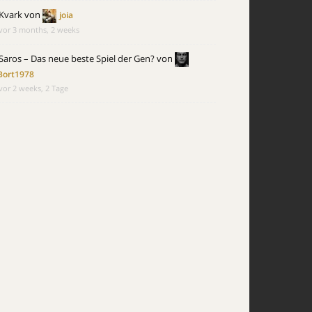
Kvark
von
joia
vor 3 months, 2 weeks
Saros – Das neue beste Spiel der Gen?
von
Bort1978
vor 2 weeks, 2 Tage