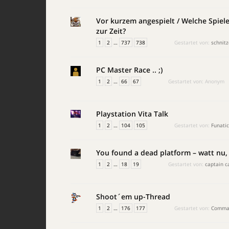
Vor kurzem angespielt / Welche Spiele 
zur Zeit?
1
2
…
737
738
Gestartet von:
schnitz
PC Master Race .. ;)
1
2
…
66
67
Gestartet von:
Anonym
Playstation Vita Talk
1
2
…
104
105
Gestartet von:
Funatic
You found a dead platform – watt nu,
1
2
…
18
19
Gestartet von:
captain c
Shoot´em up-Thread
1
2
…
176
177
Gestartet von:
Comman