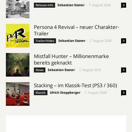
Sebastian Essner
-
7. August 2026
Release-Info
0
Persona 4 Revival – neuer Charakter-
Trailer
Sebastian Essner
-
7. August 2026
Trailer/Video
0
Mistfall Hunter – Millionenmarke
bereits geknackt
Sebastian Essner
-
7. August 2026
News
0
Stacking – im Klassik-Test (PS3 / 360)
Ulrich Steppberger
-
7. August 2026
Klassik
0