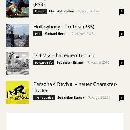
(PS3)
Max Wildgruber
-
8. August 2026
Klassik
0
Hollowbody – im Test (PS5)
Michael Herde
-
7. August 2026
PS5
0
TOEM 2 – hat einen Termin
Sebastian Essner
-
7. August 2026
Release-Info
0
Persona 4 Revival – neuer Charakter-
Trailer
Sebastian Essner
-
7. August 2026
Trailer/Video
0