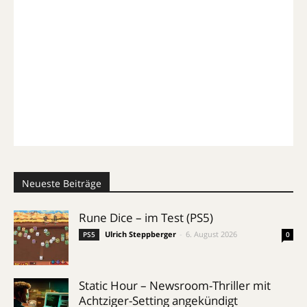
Neueste Beiträge
Rune Dice – im Test (PS5)
Ulrich Steppberger
-
6. August 2026
PS5
0
Static Hour – Newsroom-Thriller mit
Achtziger-Setting angekündigt