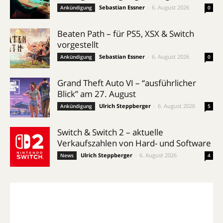
Sebastian Essner
-
6. August 2026
Ankündigung
0
Beaten Path – für PS5, XSX & Switch
vorgestellt
Sebastian Essner
-
6. August 2026
Ankündigung
0
Grand Theft Auto VI – “ausführlicher
Blick” am 27. August
Ulrich Steppberger
-
6. August 2026
Ankündigung
5
Switch & Switch 2 – aktuelle
Verkaufszahlen von Hard- und Software
Ulrich Steppberger
-
6. August 2026
News
4