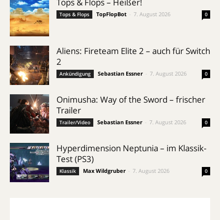
Tops & Flops – Heißer!
TopFlopBot
-
7. August 2026
Tops & Flops
0
Aliens: Fireteam Elite 2 – auch für Switch
2
Sebastian Essner
-
7. August 2026
Ankündigung
0
Onimusha: Way of the Sword – frischer
Trailer
Sebastian Essner
-
7. August 2026
Trailer/Video
0
Hyperdimension Neptunia – im Klassik-
Test (PS3)
Max Wildgruber
-
7. August 2026
Klassik
0