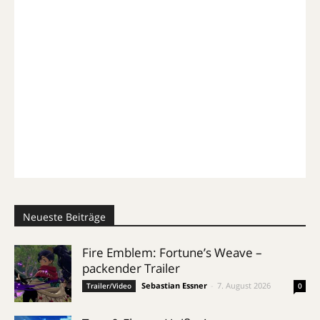
Neueste Beiträge
Fire Emblem: Fortune’s Weave –
packender Trailer
Sebastian Essner
-
7. August 2026
Trailer/Video
0