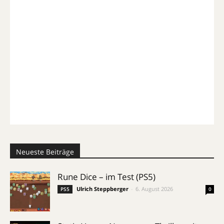
Neueste Beiträge
Rune Dice – im Test (PS5)
Ulrich Steppberger
-
6. August 2026
PS5
0