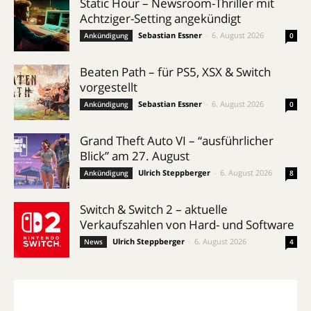
Static Hour – Newsroom-Thriller mit
Achtziger-Setting angekündigt
Sebastian Essner
-
6. August 2026
Ankündigung
0
Beaten Path – für PS5, XSX & Switch
vorgestellt
Sebastian Essner
-
6. August 2026
Ankündigung
0
Grand Theft Auto VI – “ausführlicher
Blick” am 27. August
Ulrich Steppberger
-
6. August 2026
Ankündigung
8
Switch & Switch 2 – aktuelle
Verkaufszahlen von Hard- und Software
Ulrich Steppberger
-
6. August 2026
News
4