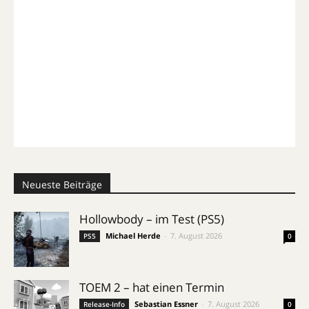
Neueste Beiträge
Hollowbody – im Test (PS5)
Michael Herde
-
7. August 2026
PS5
0
TOEM 2 – hat einen Termin
Sebastian Essner
-
7. August 2026
Release-Info
0