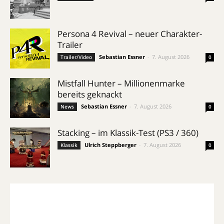
Persona 4 Revival – neuer Charakter-
Trailer
Sebastian Essner
-
7. August 2026
Trailer/Video
0
Mistfall Hunter – Millionenmarke
bereits geknackt
Sebastian Essner
-
7. August 2026
News
0
Stacking – im Klassik-Test (PS3 / 360)
Ulrich Steppberger
-
7. August 2026
Klassik
0