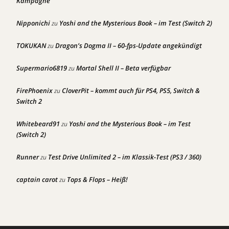
Kampagne
Nipponichi
Yoshi and the Mysterious Book – im Test (Switch 2)
zu
TOKUKAN
Dragon’s Dogma II – 60-fps-Update angekündigt
zu
Supermario6819
Mortal Shell II – Beta verfügbar
zu
FirePhoenix
CloverPit – kommt auch für PS4, PS5, Switch &
zu
Switch 2
Whitebeard91
Yoshi and the Mysterious Book – im Test
zu
(Switch 2)
Runner
Test Drive Unlimited 2 – im Klassik-Test (PS3 / 360)
zu
captain carot
Tops & Flops – Heiß!
zu