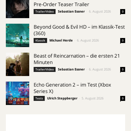
Pre-Order Teaser Trailer
Sebastian Essner
-
6. August 2026
Trailer/Video
0
Beyond Good & Evil HD – im Klassik-Test
(360)
Michael Herde
-
6. August 2026
Klassik
0
Beast of Reincarnation – die ersten 21
Minuten
Sebastian Essner
-
6. August 2026
Trailer/Video
0
Echo Generation 2 – im Test (Xbox
Series X)
Ulrich Steppberger
-
5. August 2026
Tests
0