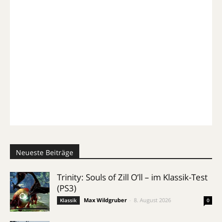
Neueste Beiträge
Trinity: Souls of Zill O’ll – im Klassik-Test
(PS3)
Max Wildgruber
-
8. August 2026
Klassik
0