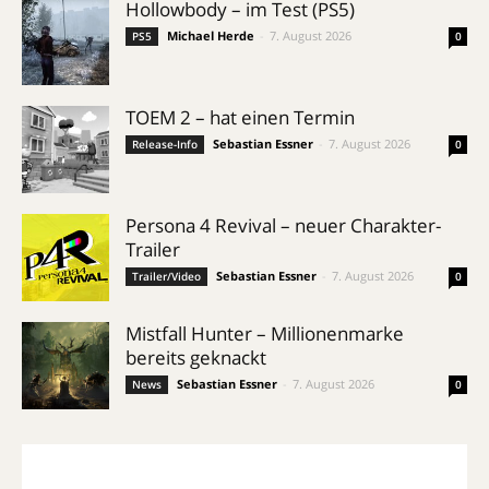
Hollowbody – im Test (PS5)
Michael Herde
-
7. August 2026
PS5
0
TOEM 2 – hat einen Termin
Sebastian Essner
-
7. August 2026
Release-Info
0
Persona 4 Revival – neuer Charakter-
Trailer
Sebastian Essner
-
7. August 2026
Trailer/Video
0
Mistfall Hunter – Millionenmarke
bereits geknackt
Sebastian Essner
-
7. August 2026
News
0