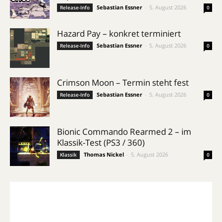
Sebastian Essner
-
5. August 2026
Release-Info
0
Hazard Pay – konkret terminiert
Sebastian Essner
-
5. August 2026
Release-Info
0
Crimson Moon – Termin steht fest
Sebastian Essner
-
5. August 2026
Release-Info
0
Bionic Commando Rearmed 2 – im
Klassik-Test (PS3 / 360)
Thomas Nickel
-
5. August 2026
Klassik
0