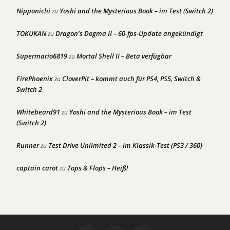
Nipponichi
Yoshi and the Mysterious Book – im Test (Switch 2)
zu
TOKUKAN
Dragon’s Dogma II – 60-fps-Update angekündigt
zu
Supermario6819
Mortal Shell II – Beta verfügbar
zu
FirePhoenix
CloverPit – kommt auch für PS4, PS5, Switch &
zu
Switch 2
Whitebeard91
Yoshi and the Mysterious Book – im Test
zu
(Switch 2)
Runner
Test Drive Unlimited 2 – im Klassik-Test (PS3 / 360)
zu
captain carot
Tops & Flops – Heiß!
zu