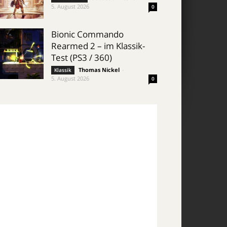
5. August 2026
0
Bionic Commando
Rearmed 2 – im Klassik-
Test (PS3 / 360)
Thomas Nickel
-
Klassik
5. August 2026
0