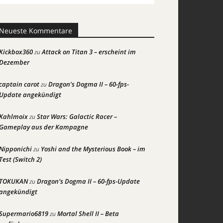
Neueste Kommentare
Kickbox360
Attack on Titan 3 – erscheint im
zu
Dezember
captain carot
Dragon’s Dogma II – 60-fps-
zu
Update angekündigt
Kahlmoix
Star Wars: Galactic Racer –
zu
Gameplay aus der Kampagne
Nipponichi
Yoshi and the Mysterious Book – im
zu
Test (Switch 2)
TOKUKAN
Dragon’s Dogma II – 60-fps-Update
zu
angekündigt
Supermario6819
Mortal Shell II – Beta
zu