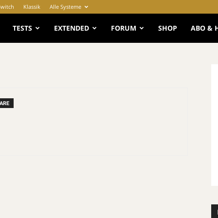
Switch
Klassik
Alle Systeme
e
TESTS
EXTENDED
FORUM
SHOP
ABO & 
ARE