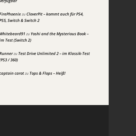
verfügbar
FirePhoenix
CloverPit – kommt auch für PS4,
zu
PS5, Switch & Switch 2
Whitebeard91
Yoshi and the Mysterious Book –
zu
im Test (Switch 2)
Runner
Test Drive Unlimited 2 – im Klassik-Test
zu
(PS3 / 360)
captain carot
Tops & Flops – Heiß!
zu