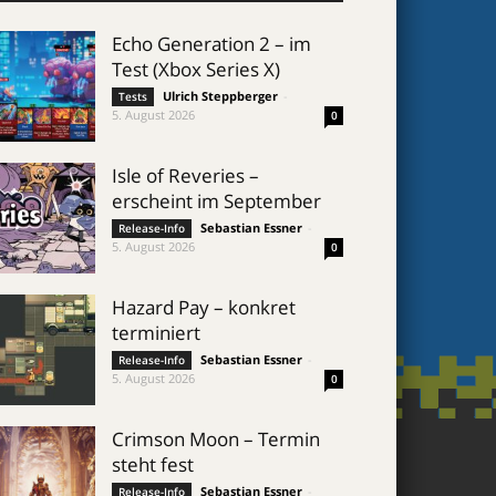
Echo Generation 2 – im
Test (Xbox Series X)
Ulrich Steppberger
-
Tests
5. August 2026
0
Isle of Reveries –
erscheint im September
Sebastian Essner
-
Release-Info
5. August 2026
0
Hazard Pay – konkret
terminiert
Sebastian Essner
-
Release-Info
5. August 2026
0
Crimson Moon – Termin
steht fest
Sebastian Essner
-
Release-Info