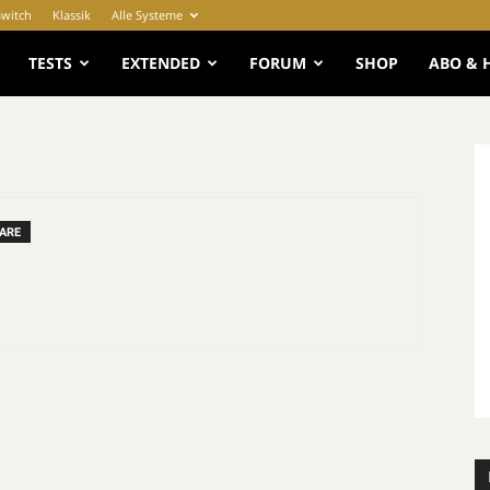
Switch
Klassik
Alle Systeme
e
TESTS
EXTENDED
FORUM
SHOP
ABO & 
ARE