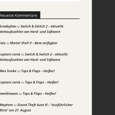
Neueste Kommentare
ScoobyDoo
Switch & Switch 2 – aktuelle
zu
Verkaufszahlen von Hard- und Software
joia
Mortal Shell II – Beta verfügbar
zu
captain carot
Switch & Switch 2 – aktuelle
zu
Verkaufszahlen von Hard- und Software
Max Snake
Tops & Flops – Heißer!
zu
captain carot
Tops & Flops – Heißer!
zu
zweiblooom
Tops & Flops – Heißer!
zu
Mayhem
Grand Theft Auto VI – “ausführlicher
zu
Blick” am 27. August