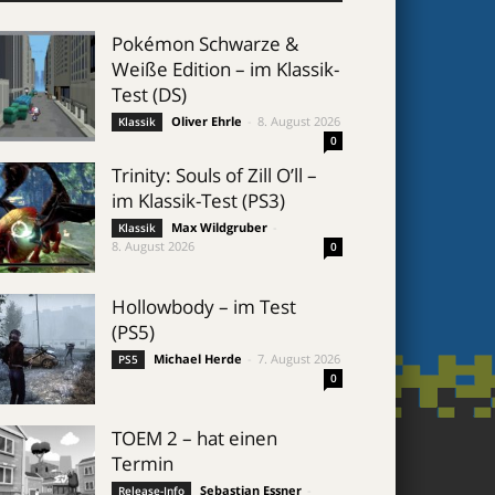
Pokémon Schwarze &
Weiße Edition – im Klassik-
Test (DS)
Oliver Ehrle
-
8. August 2026
Klassik
0
Trinity: Souls of Zill O’ll –
im Klassik-Test (PS3)
Max Wildgruber
-
Klassik
8. August 2026
0
Hollowbody – im Test
(PS5)
Michael Herde
-
7. August 2026
PS5
0
TOEM 2 – hat einen
Termin
Sebastian Essner
-
Release-Info