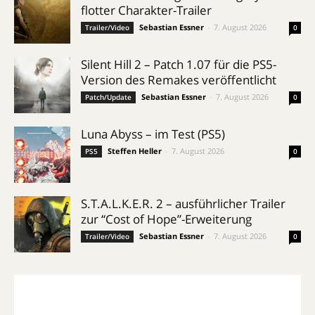
flotter Charakter-Trailer
Sebastian Essner
-
7. August 2026
Trailer/Video
0
Silent Hill 2 – Patch 1.07 für die PS5-
Version des Remakes veröffentlicht
Sebastian Essner
-
7. August 2026
Patch/Update
0
Luna Abyss – im Test (PS5)
Steffen Heller
-
7. August 2026
PS5
0
S.T.A.L.K.E.R. 2 – ausführlicher Trailer
zur “Cost of Hope”-Erweiterung
Sebastian Essner
-
7. August 2026
Trailer/Video
0