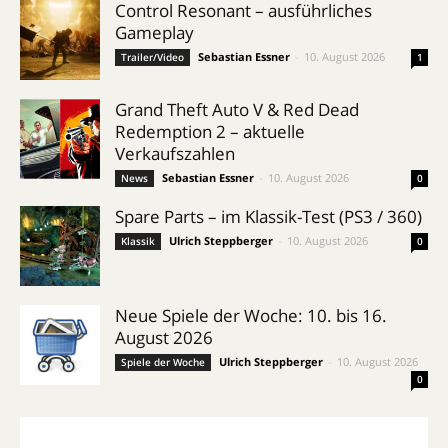
Control Resonant – ausführliches
Gameplay
Sebastian Essner
-
10. August 2026
Trailer/Video
1
Grand Theft Auto V & Red Dead
Redemption 2 – aktuelle
Verkaufszahlen
Sebastian Essner
-
10. August 2026
News
0
Spare Parts – im Klassik-Test (PS3 / 360)
Ulrich Steppberger
-
10. August 2026
Klassik
0
Neue Spiele der Woche: 10. bis 16.
August 2026
Ulrich Steppberger
-
10. August 2026
Spiele der Woche
0