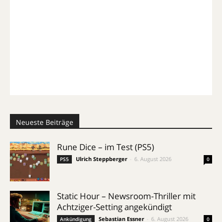
Neueste Beiträge
Rune Dice – im Test (PS5)
Ulrich Steppberger
-
6. August 2026
PS5
0
Static Hour – Newsroom-Thriller mit
Achtziger-Setting angekündigt
Sebastian Essner
-
6. August 2026
Ankündigung
0