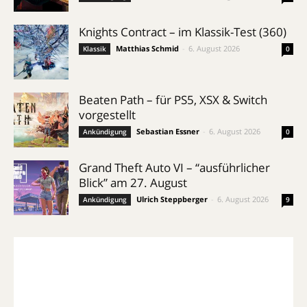
Knights Contract – im Klassik-Test (360)
Matthias Schmid
-
6. August 2026
Klassik
0
Beaten Path – für PS5, XSX & Switch
vorgestellt
Sebastian Essner
-
6. August 2026
Ankündigung
0
Grand Theft Auto VI – “ausführlicher
Blick” am 27. August
Ulrich Steppberger
-
6. August 2026
Ankündigung
9