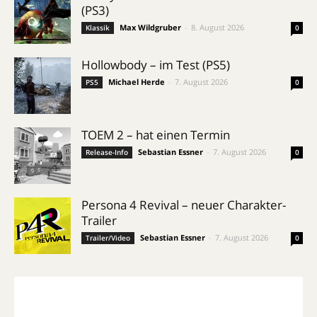
(PS3)
Max Wildgruber
-
8. August 2026
Klassik
0
Hollowbody – im Test (PS5)
Michael Herde
-
7. August 2026
PS5
0
TOEM 2 – hat einen Termin
Sebastian Essner
-
7. August 2026
Release-Info
0
Persona 4 Revival – neuer Charakter-
Trailer
Sebastian Essner
-
7. August 2026
Trailer/Video
0