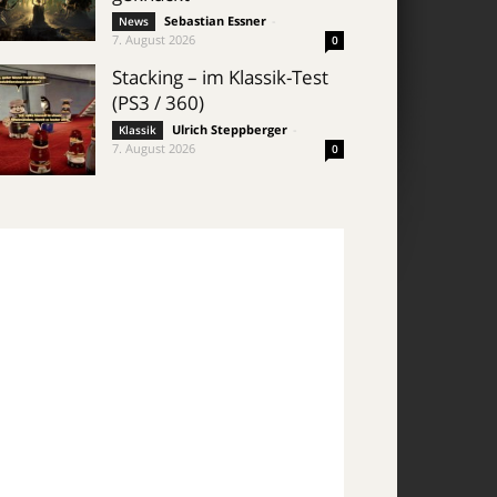
Sebastian Essner
-
News
7. August 2026
0
Stacking – im Klassik-Test
(PS3 / 360)
Ulrich Steppberger
-
Klassik
7. August 2026
0