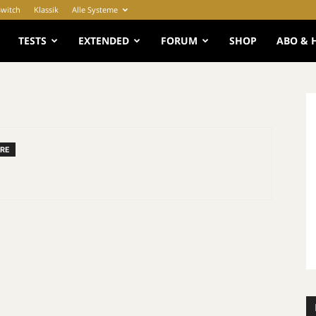
Switch
Klassik
Alle Systeme
e
TESTS
EXTENDED
FORUM
SHOP
ABO & 
RE