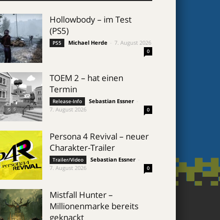
Hollowbody – im Test
(PS5)
Michael Herde
-
7. August 2026
PS5
0
TOEM 2 – hat einen
Termin
Sebastian Essner
-
Release-Info
7. August 2026
0
Persona 4 Revival – neuer
Charakter-Trailer
Sebastian Essner
-
Trailer/Video
7. August 2026
0
Mistfall Hunter –
Millionenmarke bereits
geknackt