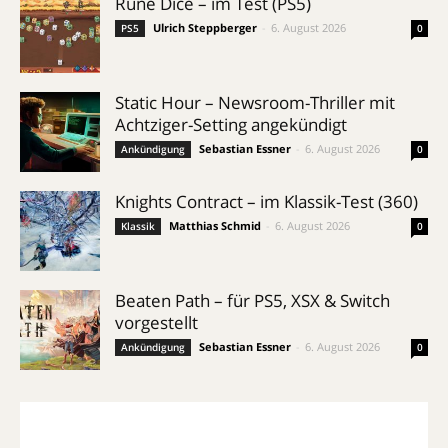
Rune Dice – im Test (PS5)
Ulrich Steppberger
-
6. August 2026
PS5
0
Static Hour – Newsroom-Thriller mit
Achtziger-Setting angekündigt
Sebastian Essner
-
6. August 2026
Ankündigung
0
Knights Contract – im Klassik-Test (360)
Matthias Schmid
-
6. August 2026
Klassik
0
Beaten Path – für PS5, XSX & Switch
vorgestellt
Sebastian Essner
-
6. August 2026
Ankündigung
0