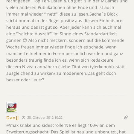
recht geben. Top Ten-Listen & Co gibt´s in der MGames und
vielen anderen Publikationen ohne Ende und ist auch
immer mal wieder “”nett”” diese zu lesen.Sacha´s Block
sticht nunmal in der Regel positiv aus diesem Einheitsbrei
heraus und das ist gut so. Aber jeder kann sich auch mal
eine “”seichte Auszeit”” im Sinne eines Standardartikels
gönnen 😉 Also nicht meckern, sondern auf die kommende
Woche freuen!Immer wieder finde ich es schade, wenn
manche Teilnehmer in Foren persönlich werden und ganz
besonders traurig finde ich es, wenn sich Redakteure
diesem Niveau annähern (siehe Zitat von tylerkenobi), statt
ausgleichend zu wirken/ zu moderieren.Das geht doch
besser oder Leutz?
DanJJ
28. Oktober 2012 10:22
@max snake und sidescrollerNe es liegt 100% an dem
Erweiterungsschacht. Das Spiel ist neu und unbenutzt , hat