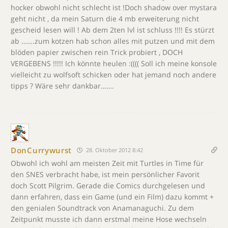
hocker obwohl nicht schlecht ist !Doch shadow over mystara
geht nicht , da mein Saturn die 4 mb erweiterung nicht
gescheid lesen will ! Ab dem 2ten lvl ist schluss !!!! Es stürzt
ab …….zum kotzen hab schon alles mit putzen und mit dem
blöden papier zwischen rein Trick probiert , DOCH
VERGEBENS !!!!! Ich könnte heulen :(((( Soll ich meine konsole
vielleicht zu wolfsoft schicken oder hat jemand noch andere
tipps ? Wäre sehr dankbar…….
DonCurrywurst
28. Oktober 2012 8:42
Obwohl ich wohl am meisten Zeit mit Turtles in Time für
den SNES verbracht habe, ist mein persönlicher Favorit
doch Scott Pilgrim. Gerade die Comics durchgelesen und
dann erfahren, dass ein Game (und ein Film) dazu kommt +
den genialen Soundtrack von Anamanaguchi. Zu dem
Zeitpunkt musste ich dann erstmal meine Hose wechseln