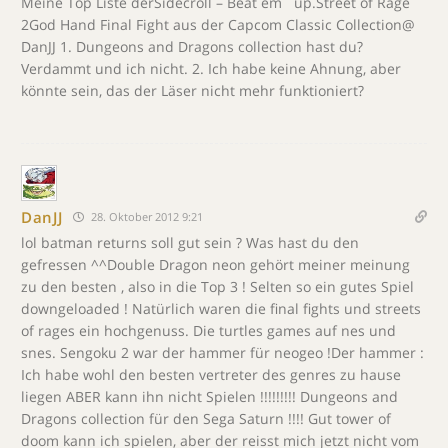
Meine Top Liste derSidecroll – Beat em´ up.Street of Rage
2God Hand Final Fight aus der Capcom Classic Collection@
DanJJ 1. Dungeons and Dragons collection hast du?
Verdammt und ich nicht. 2. Ich habe keine Ahnung, aber
könnte sein, das der Läser nicht mehr funktioniert?
DanJJ
28. Oktober 2012 9:21
lol batman returns soll gut sein ? Was hast du den
gefressen ^^Double Dragon neon gehört meiner meinung
zu den besten , also in die Top 3 ! Selten so ein gutes Spiel
downgeloaded ! Natürlich waren die final fights und streets
of rages ein hochgenuss. Die turtles games auf nes und
snes. Sengoku 2 war der hammer für neogeo !Der hammer :
Ich habe wohl den besten vertreter des genres zu hause
liegen ABER kann ihn nicht Spielen !!!!!!!!! Dungeons and
Dragons collection für den Sega Saturn !!!! Gut tower of
doom kann ich spielen, aber der reisst mich jetzt nicht vom