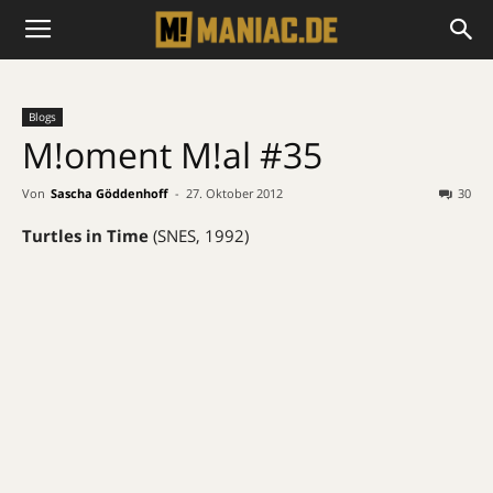
Blogs
M!oment M!al #35
Von
Sascha Göddenhoff
-
27. Oktober 2012
30
Turtles in Time
(SNES, 1992)