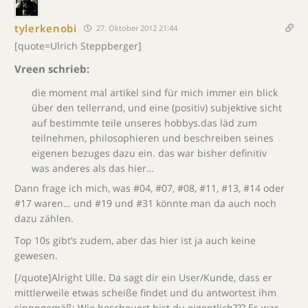
tylerkenobi
27. Oktober 2012 21:44
[quote=Ulrich Steppberger]
Vreen schrieb:
die moment mal artikel sind für mich immer ein blick
über den tellerrand, und eine (positiv) subjektive sicht
auf bestimmte teile unseres hobbys.das läd zum
teilnehmen, philosophieren und beschreiben seines
eigenen bezuges dazu ein. das war bisher definitiv
was anderes als das hier…
Dann frage ich mich, was #04, #07, #08, #11, #13, #14 oder
#17 waren… und #19 und #31 könnte man da auch noch
dazu zählen.
Top 10s gibt’s zudem, aber das hier ist ja auch keine
gewesen.
[/quote]Alright Ulle. Da sagt dir ein User/Kunde, dass er
mittlerweile etwas scheiße findet und du antwortest ihm
sinnngemäß: Wie bescheuert bist du eigentlich??? Es war