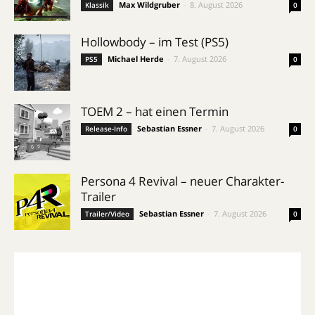
Max Wildgruber
-
8. August 2026
Klassik
0
Hollowbody – im Test (PS5)
Michael Herde
-
7. August 2026
PS5
0
TOEM 2 – hat einen Termin
Sebastian Essner
-
7. August 2026
Release-Info
0
Persona 4 Revival – neuer Charakter-
Trailer
Sebastian Essner
-
7. August 2026
Trailer/Video
0