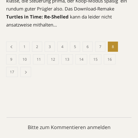
klasse, die Steuerung prima, der Koop-Modus spaßig  ein
rundum guter Prügler also. Das Download-Remake
Turtles in Time: Re-Shelled
kann da leider nicht
ansatzweise mithalten…
1
2
3
4
5
6
7
8
9
10
11
12
13
14
15
16
17
Bitte zum Kommentieren anmelden