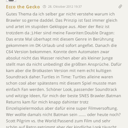
Ecco the Gecko
28. Oktober 2012 19:37
Gutes Thema da ich selber gar nicht verstehe warum ich
Brawler so gerne daddel. Das Prinzip ist fast immer gleich
und artet im stupiden Gekloppe aus. Aber der Reiz ist
trotzdem da ;).Hier sind meine Favoriten:Double Dragon:
Das erste Mal überhapt mit diesem Genre in Berührung
gekommem im DK-Urlaub und sofort angefixt. Danach die
C64 Version bekommen. Konnte dem Automaten zwar
absolut nicht das Wasser reichen aber als kleiner Junge
stellt man da nicht unbedingt die größten Ansprüche. Dafür
kam aber die Brotkasten Version mit nem echt kultigen
Soundtrack daher.Turtles in Time: Turtles alleine waren
schon cool aber spätestens mit diesem Spiel musste man
einfach Fan werden. Schöner Look, passender Soundtrack
und witzige Ideen, für mich der beste SNES Brawler.Batman
Returns kam für mich knapp dahinter trotz
Einzelspielermodus aber dafür eine super Filmversoftung.
Wer wollte damals nicht Batman sein ……. oder heute noch?
Scott Pilgrim vs. the World:Passend zum Film und sehr
schön auf Retro getrimmt aber der kindliche Look täuscht.