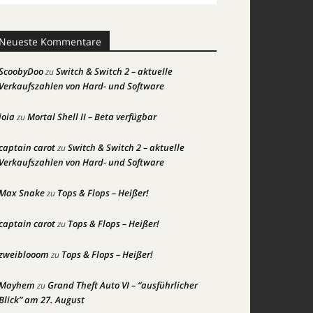
Neueste Kommentare
ScoobyDoo
Switch & Switch 2 – aktuelle
zu
Verkaufszahlen von Hard- und Software
joia
Mortal Shell II – Beta verfügbar
zu
captain carot
Switch & Switch 2 – aktuelle
zu
Verkaufszahlen von Hard- und Software
Max Snake
Tops & Flops – Heißer!
zu
captain carot
Tops & Flops – Heißer!
zu
zweiblooom
Tops & Flops – Heißer!
zu
Mayhem
Grand Theft Auto VI – “ausführlicher
zu
Blick” am 27. August