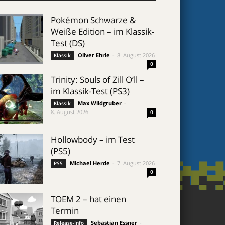
Pokémon Schwarze &
Weiße Edition – im Klassik-
Test (DS)
Oliver Ehrle
-
8. August 2026
Klassik
0
Trinity: Souls of Zill O’ll –
im Klassik-Test (PS3)
Max Wildgruber
-
Klassik
8. August 2026
0
Hollowbody – im Test
(PS5)
Michael Herde
-
7. August 2026
PS5
0
TOEM 2 – hat einen
Termin
Sebastian Essner
-
Release-Info