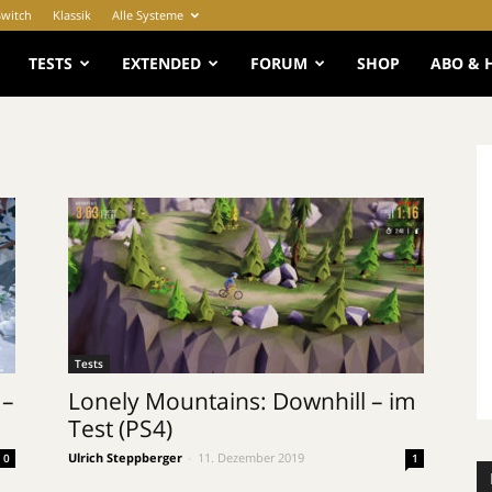
Switch
Klassik
Alle Systeme
e
TESTS
EXTENDED
FORUM
SHOP
ABO & 
Tests
 –
Lonely Mountains: Downhill – im
Test (PS4)
Ulrich Steppberger
-
11. Dezember 2019
0
1