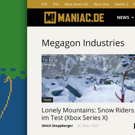
PS5
PS4
Xbox Series X/S
Xbox One
Switch 2
MANIAC.d
NEWS
Megagon Industries
Tests
Lonely Mountains: Snow Riders
im Test (Xbox Series X)
Ulrich Steppberger
-
26. März 2025