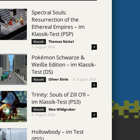
Spectral Souls:
Resurrection of the
Ethereal Empires – im
Klassik-Test (PSP)
Thomas Nickel
-
Klassik
9. August 2026
0
Pokémon Schwarze &
Weiße Edition – im Klassik-
Test (DS)
Oliver Ehrle
-
8. August 2026
Klassik
0
Trinity: Souls of Zill O’ll –
im Klassik-Test (PS3)
Max Wildgruber
-
Klassik
8. August 2026
0
Hollowbody – im Test
(PS5)