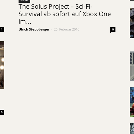
News
The Solus Project – Sci-Fi-
Survival ab sofort auf Xbox One
im...
Ulrich Steppberger
-
26. Februar 2016
1
0
0