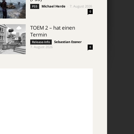
Michael Herde
-
7. August 2026
PS5
0
TOEM 2 – hat einen
Termin
Sebastian Essner
-
Release-Info
7. August 2026
0