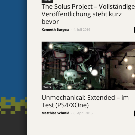
News
The Solus Project – Vollständige
Veröffentlichung steht kurz
bevor
Kenneth Burgess
-
4. Juli 2016
Tests
Unmechanical: Extended – im
Test (PS4/XOne)
Matthias Schmid
-
8. April 2015