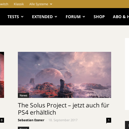
Switch
Klassik
Alle Systeme
e
TESTS
EXTENDED
FORUM
SHOP
ABO & 
News
The Solus Project – jetzt auch für
PS4 erhältlich
Sebastian Essner
-
18. September 2017
0
1