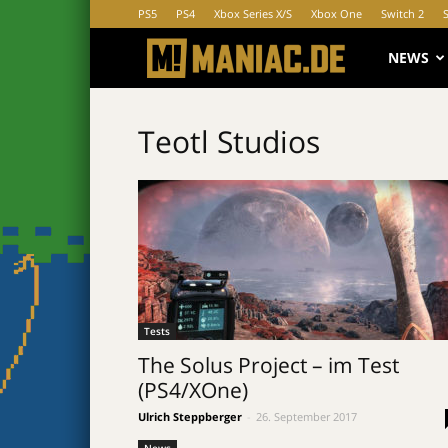
PS5
PS4
Xbox Series X/S
Xbox One
Switch 2
MANIAC.d
NEWS
Teotl Studios
Tests
The Solus Project – im Test
(PS4/XOne)
Ulrich Steppberger
-
26. September 2017