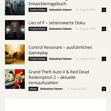
Entwicklertagebuch
Sebastian Essner
-
10. August 2026
Trailer/Video
0
Lies of P – sehenswerte Doku
Sebastian Essner
-
10. August 2026
Trailer/Video
0
Control Resonant – ausführliches
Gameplay
Sebastian Essner
-
10. August 2026
Trailer/Video
1
Grand Theft Auto V & Red Dead
Redemption 2 – aktuelle
Verkaufszahlen
Sebastian Essner
-
10. August 2026
News
0