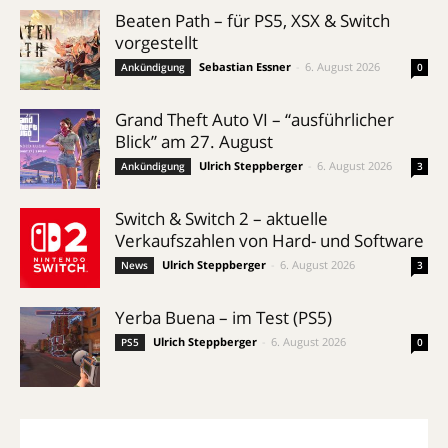
Beaten Path – für PS5, XSX & Switch
vorgestellt
Sebastian Essner
-
6. August 2026
Ankündigung
0
Grand Theft Auto VI – “ausführlicher
Blick” am 27. August
Ulrich Steppberger
-
6. August 2026
Ankündigung
3
Switch & Switch 2 – aktuelle
Verkaufszahlen von Hard- und Software
Ulrich Steppberger
-
6. August 2026
News
3
Yerba Buena – im Test (PS5)
Ulrich Steppberger
-
6. August 2026
PS5
0