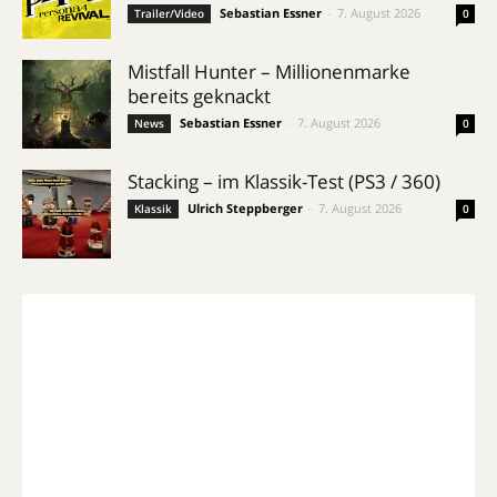
Sebastian Essner
-
7. August 2026
Trailer/Video
0
Mistfall Hunter – Millionenmarke
bereits geknackt
Sebastian Essner
-
7. August 2026
News
0
Stacking – im Klassik-Test (PS3 / 360)
Ulrich Steppberger
-
7. August 2026
Klassik
0