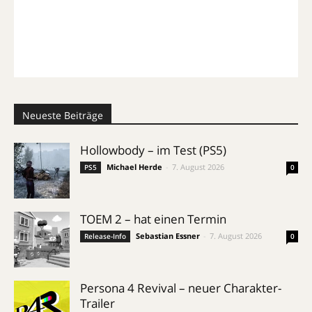
Neueste Beiträge
Hollowbody – im Test (PS5)
Michael Herde
-
7. August 2026
PS5
0
TOEM 2 – hat einen Termin
Sebastian Essner
-
7. August 2026
Release-Info
0
Persona 4 Revival – neuer Charakter-
Trailer