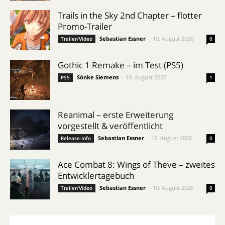
Trails in the Sky 2nd Chapter – flotter
Promo-Trailer
Sebastian Essner
-
10. August 2026
Trailer/Video
0
Gothic 1 Remake – im Test (PS5)
Sönke Siemens
-
10. August 2026
PS5
1
Reanimal – erste Erweiterung
vorgestellt & veröffentlicht
Sebastian Essner
-
10. August 2026
Release-Info
0
Ace Combat 8: Wings of Theve – zweites
Entwicklertagebuch
Sebastian Essner
-
10. August 2026
Trailer/Video
0