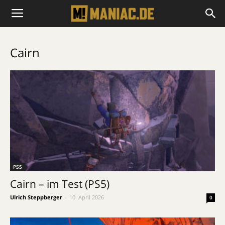
Cairn
PS5
Cairn – im Test (PS5)
Ulrich Steppberger
-
10. April 2026
0