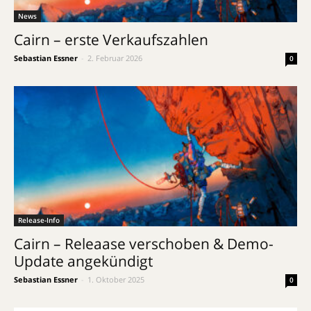
News
Cairn – erste Verkaufszahlen
Sebastian Essner
-
2. Februar 2026
0
Release-Info
Cairn – Releaase verschoben & Demo-
Update angekündigt
Sebastian Essner
-
1. Oktober 2025
0