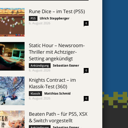
Rune Dice – im Test (PS5)
Ulrich Steppberger
-
PS5
6. August 2026
0
Static Hour – Newsroom-
Thriller mit Achtziger-
Setting angekündigt
Sebastian Essner
-
Ankündigung
6. August 2026
0
Knights Contract – im
Klassik-Test (360)
Matthias Schmid
-
Klassik
6. August 2026
0
Beaten Path – für PS5, XSX
& Switch vorgestellt
Sebastian Essner
-
Ankündigung