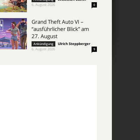
6. August 2026
0
Grand Theft Auto VI –
“ausführlicher Blick” am
27. August
Ulrich Steppberger
-
Ankündigung
6. August 2026
9