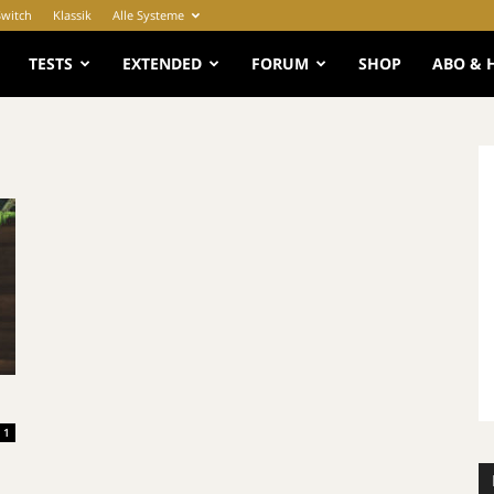
Switch
Klassik
Alle Systeme
e
TESTS
EXTENDED
FORUM
SHOP
ABO & 
1