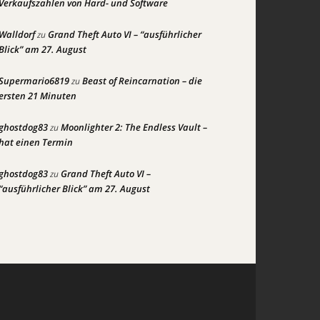
Verkaufszahlen von Hard- und Software
Walldorf
Grand Theft Auto VI – “ausführlicher
zu
Blick” am 27. August
Supermario6819
Beast of Reincarnation – die
zu
ersten 21 Minuten
ghostdog83
Moonlighter 2: The Endless Vault –
zu
hat einen Termin
ghostdog83
Grand Theft Auto VI –
zu
“ausführlicher Blick” am 27. August