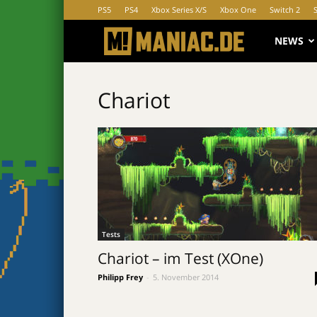
PS5
PS4
Xbox Series X/S
Xbox One
Switch 2
MANIAC.d
NEWS
Chariot
Tests
Chariot – im Test (XOne)
Philipp Frey
-
5. November 2014