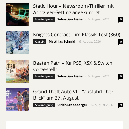
Static Hour – Newsroom-Thriller mit
Achtziger-Setting angekündigt
Sebastian Essner
-
6. August 2026
Ankündigung
0
Knights Contract – im Klassik-Test (360)
Matthias Schmid
-
6. August 2026
Klassik
0
Beaten Path – für PS5, XSX & Switch
vorgestellt
Sebastian Essner
-
6. August 2026
Ankündigung
0
Grand Theft Auto VI – “ausführlicher
Blick” am 27. August
Ulrich Steppberger
-
6. August 2026
Ankündigung
9