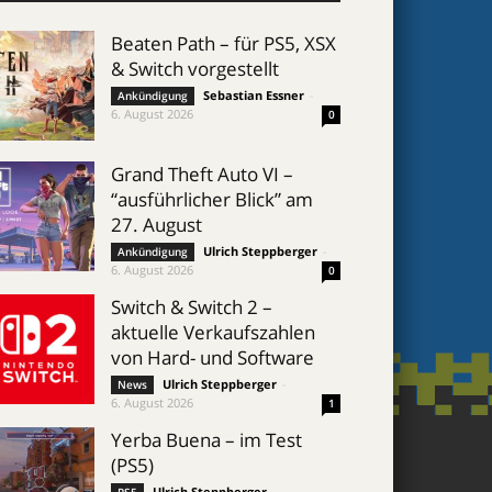
Beaten Path – für PS5, XSX
& Switch vorgestellt
Sebastian Essner
-
Ankündigung
6. August 2026
0
Grand Theft Auto VI –
“ausführlicher Blick” am
27. August
Ulrich Steppberger
-
Ankündigung
6. August 2026
0
Switch & Switch 2 –
aktuelle Verkaufszahlen
von Hard- und Software
Ulrich Steppberger
-
News
6. August 2026
1
Yerba Buena – im Test
(PS5)
Ulrich Steppberger
-