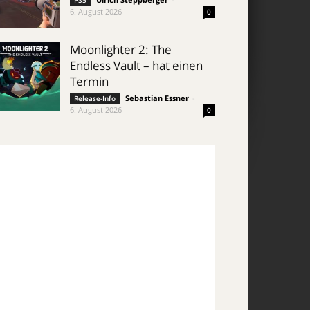
PS5
6. August 2026
0
Moonlighter 2: The
Endless Vault – hat einen
Termin
Sebastian Essner
-
Release-Info
6. August 2026
0