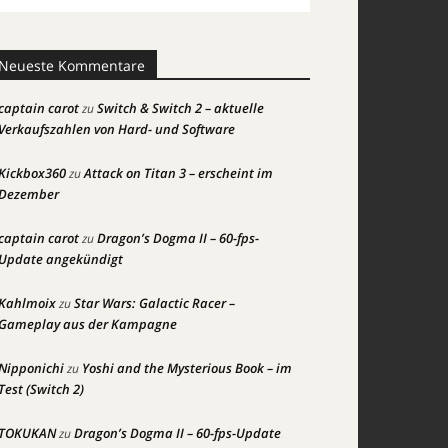
Neueste Kommentare
captain carot
Switch & Switch 2 – aktuelle
zu
Verkaufszahlen von Hard- und Software
Kickbox360
Attack on Titan 3 – erscheint im
zu
Dezember
captain carot
Dragon’s Dogma II – 60-fps-
zu
Update angekündigt
Kahlmoix
Star Wars: Galactic Racer –
zu
Gameplay aus der Kampagne
Nipponichi
Yoshi and the Mysterious Book – im
zu
Test (Switch 2)
TOKUKAN
Dragon’s Dogma II – 60-fps-Update
zu