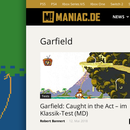
PS5
PS4
Xbox Series X/S
Xbox One
Switch 2
MANIAC.d
NEWS
Garfield
Tests
Garfield: Caught in the Act – im
Klassik-Test (MD)
Robert Bannert
-
12. Mai 2018