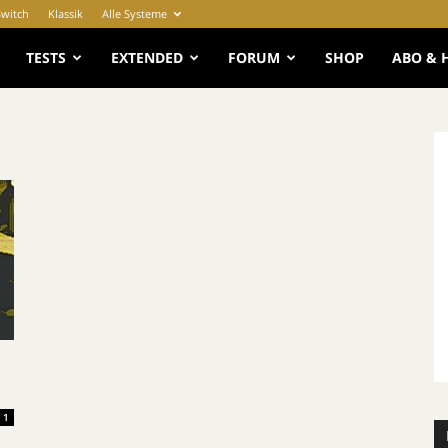
Switch
Klassik
Alle Systeme
e
TESTS
EXTENDED
FORUM
SHOP
ABO & 
1