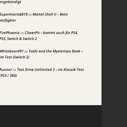
angekündigt
Supermario6819
Mortal Shell II – Beta
zu
verfügbar
FirePhoenix
CloverPit – kommt auch für PS4,
zu
PS5, Switch & Switch 2
Whitebeard91
Yoshi and the Mysterious Book –
zu
im Test (Switch 2)
Runner
Test Drive Unlimited 2 – im Klassik-Test
zu
(PS3 / 360)