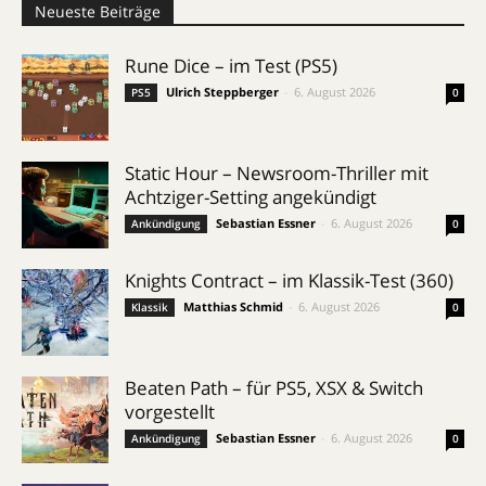
Neueste Beiträge
Rune Dice – im Test (PS5)
Ulrich Steppberger
-
6. August 2026
PS5
0
Static Hour – Newsroom-Thriller mit
Achtziger-Setting angekündigt
Sebastian Essner
-
6. August 2026
Ankündigung
0
Knights Contract – im Klassik-Test (360)
Matthias Schmid
-
6. August 2026
Klassik
0
Beaten Path – für PS5, XSX & Switch
vorgestellt
Sebastian Essner
-
6. August 2026
Ankündigung
0