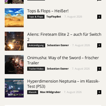
Tops & Flops – Heißer!
TopFlopBot
-
7. August 2026
Tops & Flops
0
Aliens: Fireteam Elite 2 – auch für Switch
2
Sebastian Essner
-
7. August 2026
Ankündigung
0
Onimusha: Way of the Sword – frischer
Trailer
Sebastian Essner
-
7. August 2026
Trailer/Video
0
Hyperdimension Neptunia – im Klassik-
Test (PS3)
Max Wildgruber
-
7. August 2026
Klassik
0