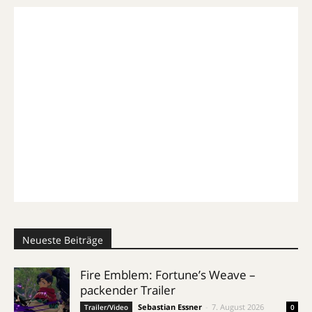
Neueste Beiträge
Fire Emblem: Fortune’s Weave –
packender Trailer
Sebastian Essner
-
7. August 2026
Trailer/Video
0