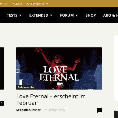
Switch
Klassik
Alle Systeme
e
TESTS
EXTENDED
FORUM
SHOP
ABO & 
Release-Info
Love Eternal – erscheint im
Februar
0
Sebastian Essner
-
21. Januar 2026
0