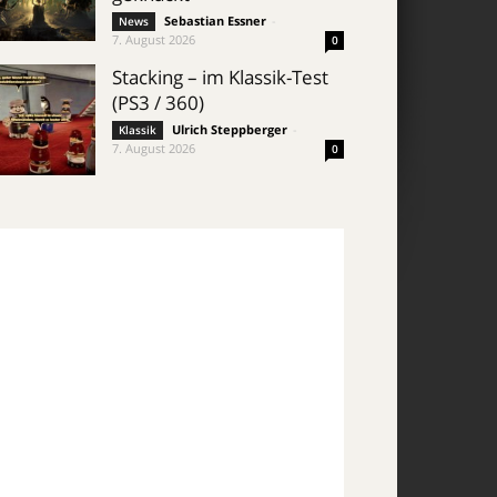
Sebastian Essner
-
News
7. August 2026
0
Stacking – im Klassik-Test
(PS3 / 360)
Ulrich Steppberger
-
Klassik
7. August 2026
0