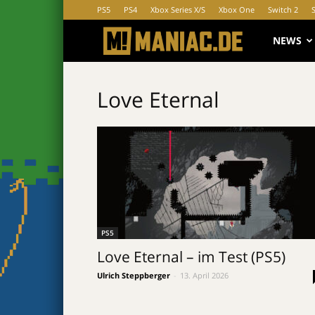
PS5
PS4
Xbox Series X/S
Xbox One
Switch 2
MANIAC.d
NEWS
Love Eternal
PS5
Love Eternal – im Test (PS5)
Ulrich Steppberger
-
13. April 2026