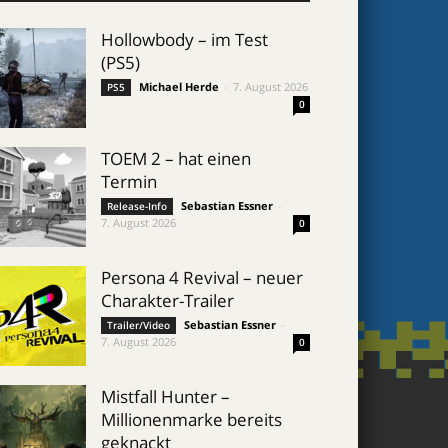
Hollowbody – im Test
(PS5)
Michael Herde
-
7. August 2026
PS5
0
TOEM 2 – hat einen
Termin
Sebastian Essner
-
Release-Info
7. August 2026
0
Persona 4 Revival – neuer
Charakter-Trailer
Sebastian Essner
-
Trailer/Video
7. August 2026
0
Mistfall Hunter –
Millionenmarke bereits
geknackt