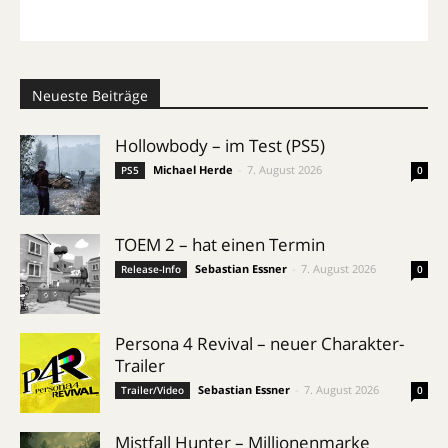
Neueste Beiträge
Hollowbody – im Test (PS5)
Michael Herde
-
7. August 2026
PS5
0
TOEM 2 – hat einen Termin
Sebastian Essner
-
7. August 2026
Release-Info
0
Persona 4 Revival – neuer Charakter-
Trailer
Sebastian Essner
-
7. August 2026
Trailer/Video
0
Mistfall Hunter – Millionenmarke