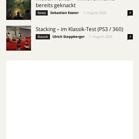
bereits geknackt
Sebastian Essner
-
7. August 2026
News
0
Stacking – im Klassik-Test (PS3 / 360)
Ulrich Steppberger
-
7. August 2026
Klassik
0