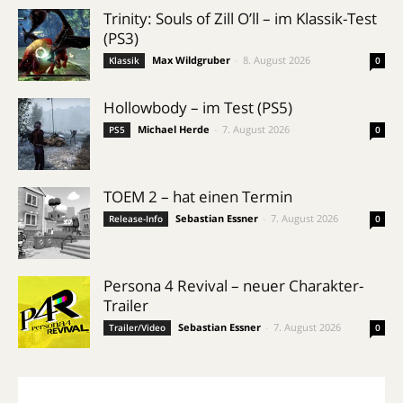
Trinity: Souls of Zill O’ll – im Klassik-Test
(PS3)
Max Wildgruber
-
8. August 2026
Klassik
0
Hollowbody – im Test (PS5)
Michael Herde
-
7. August 2026
PS5
0
TOEM 2 – hat einen Termin
Sebastian Essner
-
7. August 2026
Release-Info
0
Persona 4 Revival – neuer Charakter-
Trailer
Sebastian Essner
-
7. August 2026
Trailer/Video
0