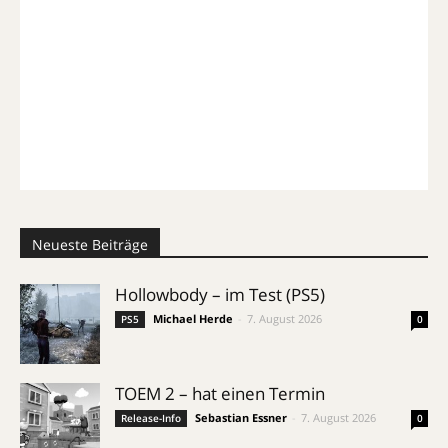
Neueste Beiträge
Hollowbody – im Test (PS5)
Michael Herde
-
7. August 2026
PS5
0
TOEM 2 – hat einen Termin
Sebastian Essner
-
7. August 2026
Release-Info
0