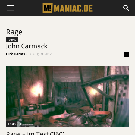
Rage
News
John Carmack
Dirk Harms
-
3. August 2012
8
Tests
Rage – im Test (360)