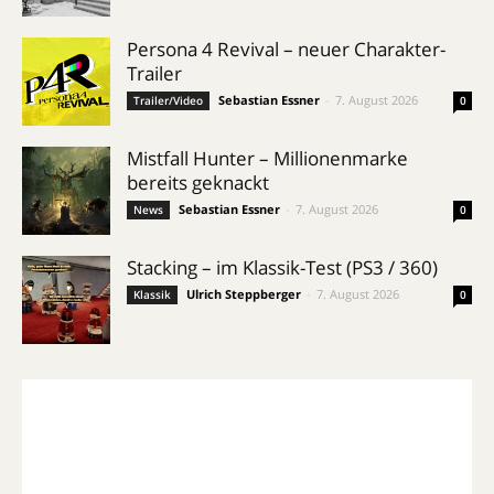
Persona 4 Revival – neuer Charakter-
Trailer
Sebastian Essner
-
7. August 2026
Trailer/Video
0
Mistfall Hunter – Millionenmarke
bereits geknackt
Sebastian Essner
-
7. August 2026
News
0
Stacking – im Klassik-Test (PS3 / 360)
Ulrich Steppberger
-
7. August 2026
Klassik
0