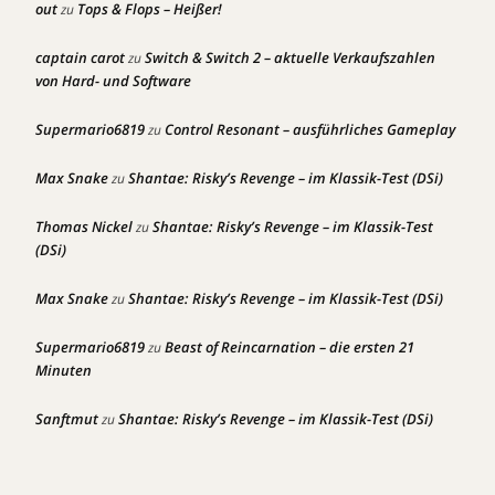
out
Tops & Flops – Heißer!
zu
captain carot
Switch & Switch 2 – aktuelle Verkaufszahlen
zu
von Hard- und Software
Supermario6819
Control Resonant – ausführliches Gameplay
zu
Max Snake
Shantae: Risky’s Revenge – im Klassik-Test (DSi)
zu
Thomas Nickel
Shantae: Risky’s Revenge – im Klassik-Test
zu
(DSi)
Max Snake
Shantae: Risky’s Revenge – im Klassik-Test (DSi)
zu
Supermario6819
Beast of Reincarnation – die ersten 21
zu
Minuten
Sanftmut
Shantae: Risky’s Revenge – im Klassik-Test (DSi)
zu