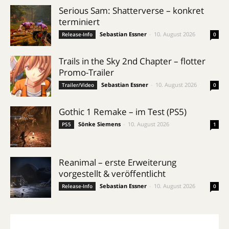
Serious Sam: Shatterverse – konkret
terminiert
Sebastian Essner
-
10. August 2026
Release-Info
0
Trails in the Sky 2nd Chapter – flotter
Promo-Trailer
Sebastian Essner
-
10. August 2026
Trailer/Video
0
Gothic 1 Remake – im Test (PS5)
Sönke Siemens
-
10. August 2026
PS5
1
Reanimal – erste Erweiterung
vorgestellt & veröffentlicht
Sebastian Essner
-
10. August 2026
Release-Info
0