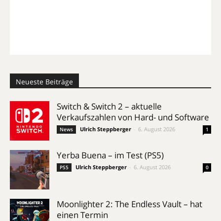
Neueste Beiträge
Switch & Switch 2 – aktuelle
Verkaufszahlen von Hard- und Software
Ulrich Steppberger
-
6. August 2026
News
1
Yerba Buena – im Test (PS5)
Ulrich Steppberger
-
6. August 2026
PS5
0
Moonlighter 2: The Endless Vault – hat
einen Termin