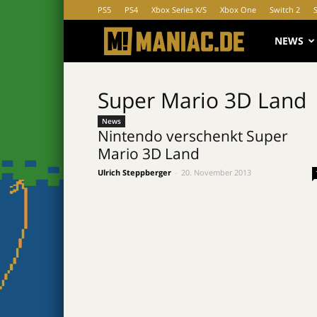
PS5
PS4
Xbox Series X/S
Xbox One
Switch 2
MANIAC.d
NEWS
Super Mario 3D Land
News
Nintendo verschenkt Super
Mario 3D Land
Ulrich Steppberger
-
20. November 2013