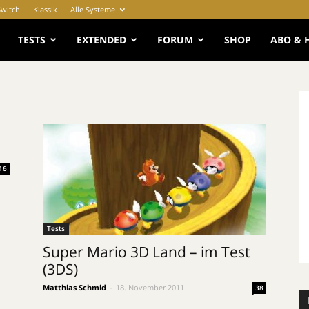
Switch
Klassik
Alle Systeme
e
TESTS
EXTENDED
FORUM
SHOP
ABO & 
16
Tests
Super Mario 3D Land – im Test
(3DS)
Matthias Schmid
-
18. November 2011
38