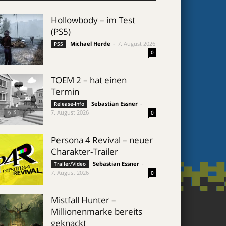
Hollowbody – im Test
(PS5)
Michael Herde
-
7. August 2026
PS5
0
TOEM 2 – hat einen
Termin
Sebastian Essner
-
Release-Info
7. August 2026
0
Persona 4 Revival – neuer
Charakter-Trailer
Sebastian Essner
-
Trailer/Video
7. August 2026
0
Mistfall Hunter –
Millionenmarke bereits
geknackt