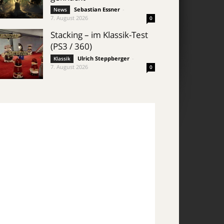
Sebastian Essner
-
News
7. August 2026
0
Stacking – im Klassik-Test
(PS3 / 360)
Ulrich Steppberger
-
Klassik
7. August 2026
0