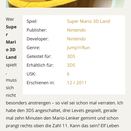
Wer
Spiel:
Super Mario 3D Land
Supe
Publisher:
Nintendo
r
Developer:
Nintendo
Mari
Genre:
Jump'n'Run
o 3D
Getestet für:
3DS
Land
spielt
Erhältlich für:
3DS
,
USK:
6
muss
Erschienen in:
12 / 2011
sich
nicht
besonders anstrengen – so viel sei schon mal verraten. Ich
habe den 3DS angeschaltet, drei Levels gespielt, gerade
mal zehn Minuten den Mario-Lenker gemimt und schon
prangt rechts oben die Zahl 11. Kann das sein? Elf Leben