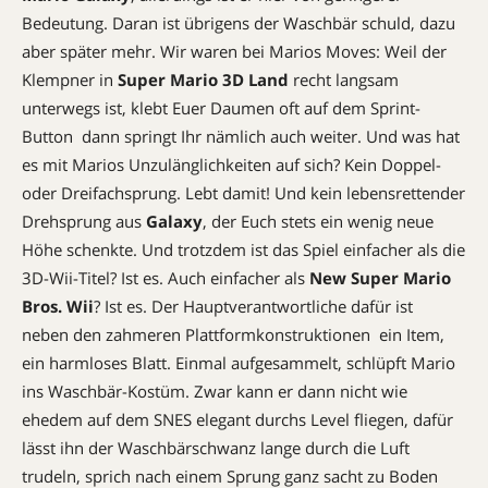
Bedeutung. Daran ist übrigens der Waschbär schuld, dazu
aber später mehr. Wir waren bei Marios Moves: Weil der
Klempner in
Super Mario 3D Land
recht langsam
unterwegs ist, klebt Euer Daumen oft auf dem Sprint-
Button  dann springt Ihr nämlich auch weiter. Und was hat
es mit Marios Unzulänglichkeiten auf sich? Kein Doppel-
oder Dreifachsprung. Lebt damit! Und kein lebensrettender
Drehsprung aus
Galaxy
, der Euch stets ein wenig neue
Höhe schenkte. Und trotzdem ist das Spiel einfacher als die
3D-Wii-Titel? Ist es. Auch einfacher als
New Super Mario
Bros. Wii
? Ist es. Der Hauptverantwortliche dafür ist 
neben den zahmeren Plattformkonstruktionen  ein Item,
ein harmloses Blatt. Einmal aufgesammelt, schlüpft Mario
ins Waschbär-Kostüm. Zwar kann er dann nicht wie
ehedem auf dem SNES elegant durchs Level fliegen, dafür
lässt ihn der Waschbärschwanz lange durch die Luft
trudeln, sprich nach einem Sprung ganz sacht zu Boden