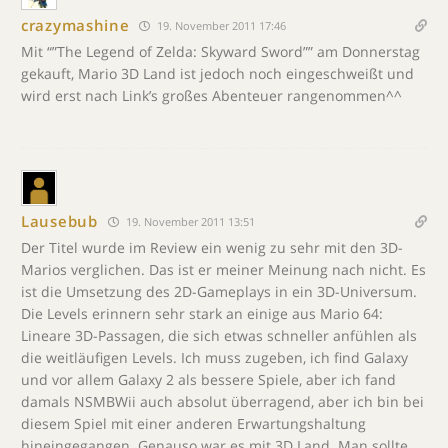
crazymashine
19. November 2011 17:46
Mit “”The Legend of Zelda: Skyward Sword”” am Donnerstag
gekauft, Mario 3D Land ist jedoch noch eingeschweißt und
wird erst nach Link’s großes Abenteuer rangenommen^^
Lausebub
19. November 2011 13:51
Der Titel wurde im Review ein wenig zu sehr mit den 3D-
Marios verglichen. Das ist er meiner Meinung nach nicht. Es
ist die Umsetzung des 2D-Gameplays in ein 3D-Universum.
Die Levels erinnern sehr stark an einige aus Mario 64:
Lineare 3D-Passagen, die sich etwas schneller anfühlen als
die weitläufigen Levels. Ich muss zugeben, ich find Galaxy
und vor allem Galaxy 2 als bessere Spiele, aber ich fand
damals NSMBWii auch absolut überragend, aber ich bin bei
diesem Spiel mit einer anderen Erwartungshaltung
hineingegangen. Genauso war es mit 3D Land. Man sollte