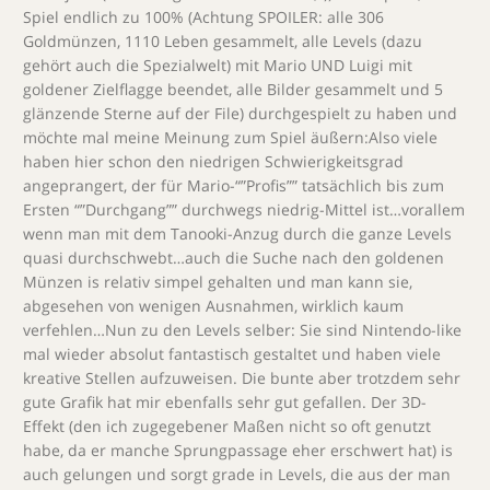
Spiel endlich zu 100% (Achtung SPOILER: alle 306
Goldmünzen, 1110 Leben gesammelt, alle Levels (dazu
gehört auch die Spezialwelt) mit Mario UND Luigi mit
goldener Zielflagge beendet, alle Bilder gesammelt und 5
glänzende Sterne auf der File) durchgespielt zu haben und
möchte mal meine Meinung zum Spiel äußern:Also viele
haben hier schon den niedrigen Schwierigkeitsgrad
angeprangert, der für Mario-“”Profis”” tatsächlich bis zum
Ersten “”Durchgang”” durchwegs niedrig-Mittel ist…vorallem
wenn man mit dem Tanooki-Anzug durch die ganze Levels
quasi durchschwebt…auch die Suche nach den goldenen
Münzen is relativ simpel gehalten und man kann sie,
abgesehen von wenigen Ausnahmen, wirklich kaum
verfehlen…Nun zu den Levels selber: Sie sind Nintendo-like
mal wieder absolut fantastisch gestaltet und haben viele
kreative Stellen aufzuweisen. Die bunte aber trotzdem sehr
gute Grafik hat mir ebenfalls sehr gut gefallen. Der 3D-
Effekt (den ich zugegebener Maßen nicht so oft genutzt
habe, da er manche Sprungpassage eher erschwert hat) is
auch gelungen und sorgt grade in Levels, die aus der man