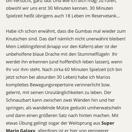
bin versucht, ganz laut Und wie ich dich mag! zu rufen,
obwohl wir uns erst 30 Minuten kennen. 30 Minuten
Spielzeit heißt übrigens auch 18 Leben im Reservetank…
Habe ich schon erwähnt, dass die Gumbas mal wieder zum
Knutschen sind. Das darf nämlich nicht unerwähnt bleiben!
Mein Lieblingsfeind (knapp vor den Käfern) aber ist der
unbeholfene blaue Drache mit den Stummelflügeln  Ihr
werdet ihn erkennen (und hoffentlich leben lassen), wenn
Ihr vor ihm steht. Nach zirka 60 Minuten Spielzeit (ich bin
jetzt schon bei absurden 30 Leben) habe ich Marios
komplettes Bewegungsrepertoire verinnerlicht bzw.
gelernt, mit seinen Unzulänglichkeiten zu leben. Der
Schnauzbart kann zwischen zwei Wänden hin und her
springen, als wandelnde Mütze geduckt umherwatscheln
und dann einen größeren Satz nach hinten machen. Mit
etwas Übung gelingt sogar der Weitsprung aus
Super
Mario Galaxy
, allerdings ist er hier von geringerer