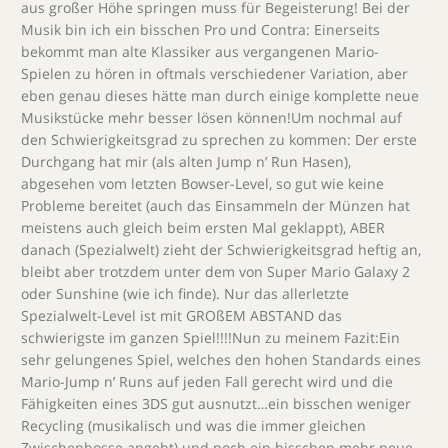
aus großer Höhe springen muss für Begeisterung! Bei der
Musik bin ich ein bisschen Pro und Contra: Einerseits
bekommt man alte Klassiker aus vergangenen Mario-
Spielen zu hören in oftmals verschiedener Variation, aber
eben genau dieses hätte man durch einige komplette neue
Musikstücke mehr besser lösen können!Um nochmal auf
den Schwierigkeitsgrad zu sprechen zu kommen: Der erste
Durchgang hat mir (als alten Jump n’ Run Hasen),
abgesehen vom letzten Bowser-Level, so gut wie keine
Probleme bereitet (auch das Einsammeln der Münzen hat
meistens auch gleich beim ersten Mal geklappt), ABER
danach (Spezialwelt) zieht der Schwierigkeitsgrad heftig an,
bleibt aber trotzdem unter dem von Super Mario Galaxy 2
oder Sunshine (wie ich finde). Nur das allerletzte
Spezialwelt-Level ist mit GROßEM ABSTAND das
schwierigste im ganzen Spiel!!!!Nun zu meinem Fazit:Ein
sehr gelungenes Spiel, welches den hohen Standards eines
Mario-Jump n’ Runs auf jeden Fall gerecht wird und die
Fähigkeiten eines 3DS gut ausnutzt…ein bisschen weniger
Recycling (musikalisch und was die immer gleichen
Zwischenbosse angeht) und noch ein bisschen mehr neue