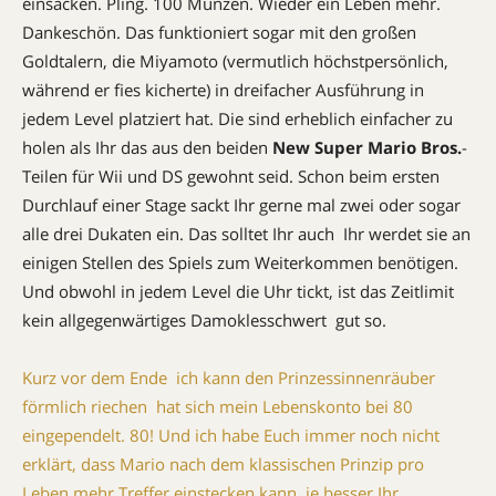
einsacken. Pling. 100 Münzen. Wieder ein Leben mehr.
Dankeschön. Das funktioniert sogar mit den großen
Goldtalern, die Miyamoto (vermutlich höchstpersönlich,
während er fies kicherte) in dreifacher Ausführung in
jedem Level platziert hat. Die sind erheblich einfacher zu
holen als Ihr das aus den beiden
New Super Mario Bros.
-
Teilen für Wii und DS gewohnt seid. Schon beim ersten
Durchlauf einer Stage sackt Ihr gerne mal zwei oder sogar
alle drei Dukaten ein. Das solltet Ihr auch  Ihr werdet sie an
einigen Stellen des Spiels zum Weiterkommen benötigen.
Und obwohl in jedem Level die Uhr tickt, ist das Zeitlimit
kein allgegenwärtiges Damoklesschwert  gut so.
Kurz vor dem Ende  ich kann den Prinzessinnenräuber
förmlich riechen  hat sich mein Lebenskonto bei 80
eingependelt. 80! Und ich habe Euch immer noch nicht
erklärt, dass Mario nach dem klassischen Prinzip pro
Leben mehr Treffer einstecken kann, je besser Ihr