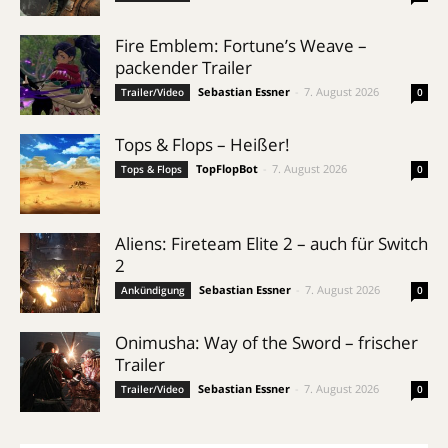
Fire Emblem: Fortune’s Weave –
packender Trailer
Sebastian Essner
-
7. August 2026
Trailer/Video
0
Tops & Flops – Heißer!
TopFlopBot
-
7. August 2026
Tops & Flops
0
Aliens: Fireteam Elite 2 – auch für Switch
2
Sebastian Essner
-
7. August 2026
Ankündigung
0
Onimusha: Way of the Sword – frischer
Trailer
Sebastian Essner
-
7. August 2026
Trailer/Video
0