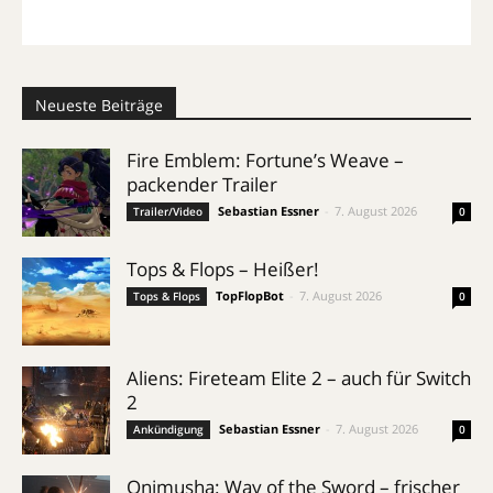
Neueste Beiträge
Fire Emblem: Fortune’s Weave –
packender Trailer
Sebastian Essner
-
7. August 2026
Trailer/Video
0
Tops & Flops – Heißer!
TopFlopBot
-
7. August 2026
Tops & Flops
0
Aliens: Fireteam Elite 2 – auch für Switch
2
Sebastian Essner
-
7. August 2026
Ankündigung
0
Onimusha: Way of the Sword – frischer