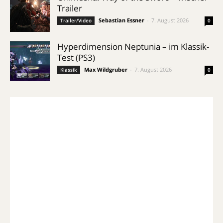
Trailer
Sebastian Essner
-
7. August 2026
Trailer/Video
0
Hyperdimension Neptunia – im Klassik-
Test (PS3)
Max Wildgruber
-
7. August 2026
Klassik
0