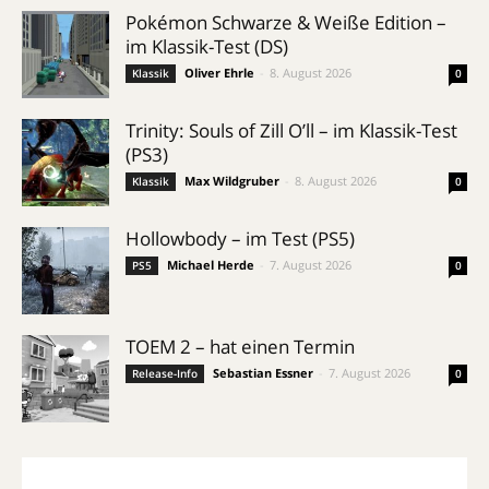
Pokémon Schwarze & Weiße Edition –
im Klassik-Test (DS)
Oliver Ehrle
-
8. August 2026
Klassik
0
Trinity: Souls of Zill O’ll – im Klassik-Test
(PS3)
Max Wildgruber
-
8. August 2026
Klassik
0
Hollowbody – im Test (PS5)
Michael Herde
-
7. August 2026
PS5
0
TOEM 2 – hat einen Termin
Sebastian Essner
-
7. August 2026
Release-Info
0