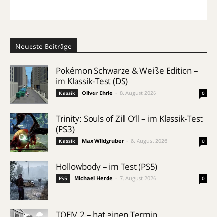
Neueste Beiträge
Pokémon Schwarze & Weiße Edition –
im Klassik-Test (DS)
Oliver Ehrle
-
8. August 2026
Klassik
0
Trinity: Souls of Zill O’ll – im Klassik-Test
(PS3)
Max Wildgruber
-
8. August 2026
Klassik
0
Hollowbody – im Test (PS5)
Michael Herde
-
7. August 2026
PS5
0
TOEM 2 – hat einen Termin