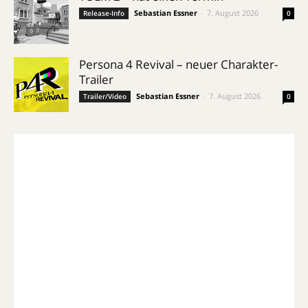
Sebastian Essner
-
7. August 2026
Release-Info
0
Persona 4 Revival – neuer Charakter-
Trailer
Sebastian Essner
-
7. August 2026
Trailer/Video
0